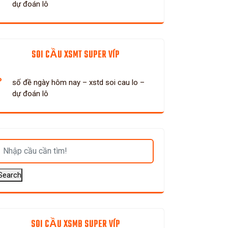
dự đoán lô
SOI CẦU XSMT SUPER VÍP
số đề ngày hôm nay – xstd soi cau lo –
dự đoán lô
Search
SOI CẦU XSMB SUPER VÍP