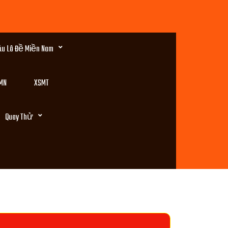
ầu Lô Đề Miền Nam
MN
XSMT
Quay Thử