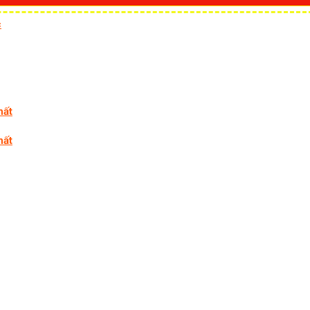
c
hất
hất