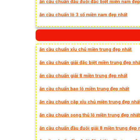
ăn cầu chuẩn đầu đuôi đặc biệt miền nam đẹp
ăn cầu chuẩn lô 3 số miền nam đẹp nhất
ăn cầu chuẩn xỉu chủ miền trung đẹp nhất
ăn cầu chuẩn giải đặc biệt miền trung đẹp nhấ
ăn cầu chuẩn giải 8 miền trung đẹp nhất
ăn cầu chuẩn bao lô miền trung đẹp nhất
ăn cầu chuẩn cặp xỉu chủ miền trung đẹp nhấ
ăn cầu chuẩn song thủ lô miền trung đẹp nhất
ăn cầu chuẩn đầu đuôi giải 8 miền trung đẹp 