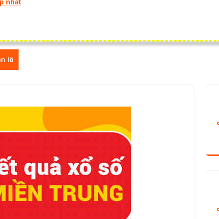
p nhất
n lô