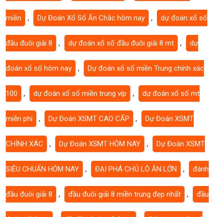
miền
,
Dự Đoán Xổ Số Ăn Chắc hôm nay
,
dự đoán xổ số
đầu đuôi giải 8
,
dự đoán xổ số đầu đuôi giải 8 mt
,
dự
đoán xổ số hôm nay
,
Dự đoán xổ số miền Trung chính xác
100
,
dự đoán xổ số miền trung víp
,
dự đoán xổ số mt
miễn phí
,
Dự Đoán XSMT CAO CẤP
,
Dự Đoán XSMT
CHÍNH XÁC
,
Dự Đoán XSMT HÔM NAY
,
Dự Đoán XSMT
SIÊU CHUẨN HÔM NAY
,
ĐẠI PHÁ CHỦ LÔ ĂN LỚN
,
đánh
đầu đuôi giải 8
,
đầu đuôi giải 8 miền trung đẹp nhất
,
đầu