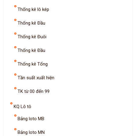
Thống kê lô kép
Thống kê Đầu
Thống kê Đuôi
Thống kê Đầu
Thống kê Tổng
Tần suất xuất hiện
TK từ 00 đến 99
KQ Lô tô
Bảng loto MB
Bảng loto MN