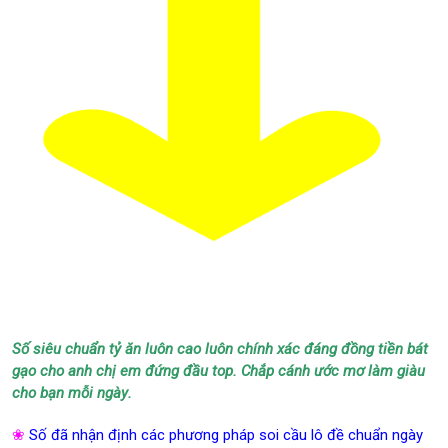
Số siêu chuẩn tỷ ăn luôn cao luôn chính xác đáng đồng tiền bát
gạo cho anh chị em đứng đầu top. Chắp cánh ước mơ làm giàu
cho bạn mỗi ngày
.
❀
Số đã nhận định các phương pháp soi cầu lô đề chuẩn ngày