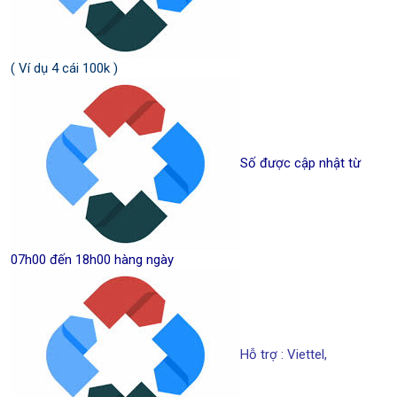
( Ví dụ 4 cái 100k )
Số được cập nhật từ
07h00 đến 18h00 hàng ngày
Hỗ trợ : Viettel,