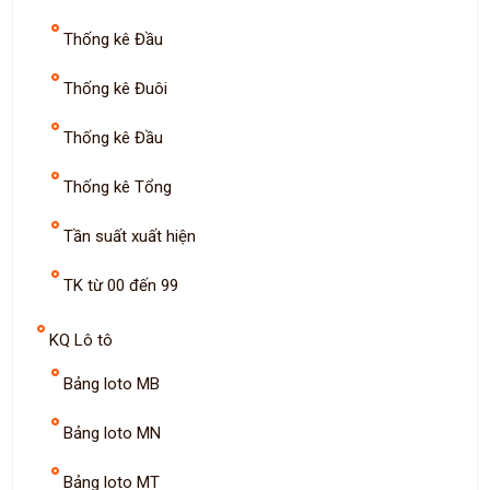
Thống kê Đầu
Thống kê Đuôi
Thống kê Đầu
Thống kê Tổng
Tần suất xuất hiện
TK từ 00 đến 99
KQ Lô tô
Bảng loto MB
Bảng loto MN
Bảng loto MT