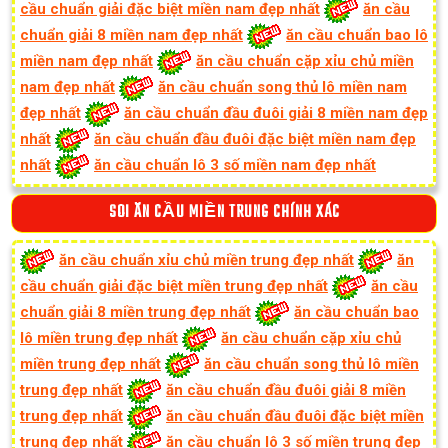
cầu chuẩn giải đặc biệt miền nam đẹp nhất
ăn cầu
chuẩn giải 8 miền nam đẹp nhất
ăn cầu chuẩn bao lô
miền nam đẹp nhất
ăn cầu chuẩn cặp xỉu chủ miền
nam đẹp nhất
ăn cầu chuẩn song thủ lô miền nam
đẹp nhất
ăn cầu chuẩn đầu đuôi giải 8 miền nam đẹp
nhất
ăn cầu chuẩn đầu đuôi đặc biệt miền nam đẹp
nhất
ăn cầu chuẩn lô 3 số miền nam đẹp nhất
SOI ĂN CẦU MIỀN TRUNG CHÍNH XÁC
ăn cầu chuẩn xỉu chủ miền trung đẹp nhất
ăn
cầu chuẩn giải đặc biệt miền trung đẹp nhất
ăn cầu
chuẩn giải 8 miền trung đẹp nhất
ăn cầu chuẩn bao
lô miền trung đẹp nhất
ăn cầu chuẩn cặp xỉu chủ
miền trung đẹp nhất
ăn cầu chuẩn song thủ lô miền
trung đẹp nhất
ăn cầu chuẩn đầu đuôi giải 8 miền
trung đẹp nhất
ăn cầu chuẩn đầu đuôi đặc biệt miền
trung đẹp nhất
ăn cầu chuẩn lô 3 số miền trung đẹp