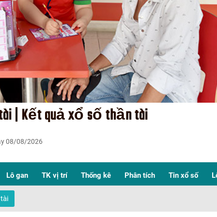
ài | Kết quả xổ số thần tài