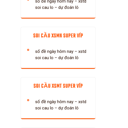
số đề ngày hôm nay – xstd
soi cau lo – dự đoán lô
SOI CẦU XSMN SUPER VÍP
số đề ngày hôm nay – xstd
soi cau lo – dự đoán lô
SOI CẦU XSMT SUPER VÍP
số đề ngày hôm nay – xstd
soi cau lo – dự đoán lô