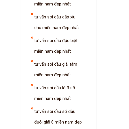
miền nam đẹp nhất
tư vấn soi cầu cặp xíu
chủ miền nam đẹp nhất
tư vấn soi cầu đặc biệt
miền nam đẹp nhất
tư vấn soi cầu giải tám
miền nam đẹp nhất
tư vấn soi cầu lô 3 số
miền nam đẹp nhất
tư vấn soi cầu sớ đầu
đuôi giải 8 miền nam đẹp