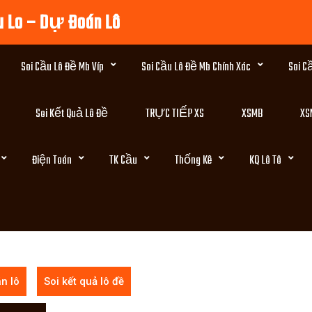
u Lo – Dự Đoán Lô
Soi Cầu Lô Đề Mb Víp
Soi Cầu Lô Đề Mb Chính Xác
Soi C
Soi Kết Quả Lô Đề
TRỰC TIẾP XS
XSMB
XS
Điện Toán
TK Cầu
Thống Kê
KQ Lô Tô
n lô
Soi kết quả lô đề