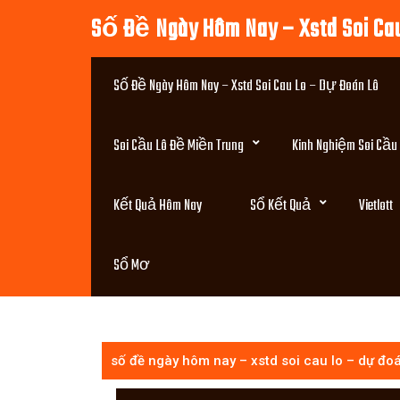
Skip
Số Đề Ngày Hôm Nay – Xstd Soi Ca
to
content
Số Đề Ngày Hôm Nay – Xstd Soi Cau Lo – Dự Đoán Lô
Soi Cầu Lô Đề Miền Trung
Kinh Nghiệm Soi Cầu
Kết Quả Hôm Nay
Sổ Kết Quả
Vietlott
Sổ Mơ
số đề ngày hôm nay – xstd soi cau lo – dự đoá