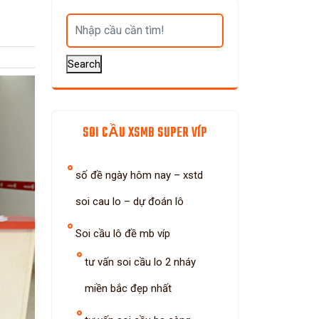
Search
SOI CẦU XSMB SUPER VÍP
số đề ngày hôm nay – xstd
soi cau lo – dự đoán lô
Soi cầu lô đề mb víp
tư vấn soi cầu lo 2 nháy
miền bắc đẹp nhất