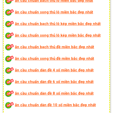
ăn cầu chuẩn bạch thủ lô miền bắc đẹp nhất
ăn cầu chuẩn song thủ lô miền bắc đẹp nhất
ăn cầu chuẩn bạch thủ lô kép miền bắc đẹp nhất
ăn cầu chuẩn song thủ lô kép miền bắc đẹp nhất
ăn cầu chuẩn bạch thủ đề miền bắc đẹp nhất
ăn cầu chuẩn song thủ đề miền bắc đẹp nhất
ăn cầu chuẩn dàn đề 4 số miền bắc đẹp nhất
ăn cầu chuẩn dàn đề 6 số miền bắc đẹp nhất
ăn cầu chuẩn dàn đề 8 số miền bắc đẹp nhất
ăn cầu chuẩn dàn đề 10 số miền bắc đẹp nhất