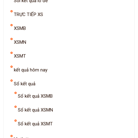
Soi kết quả lô đề
TRỰC TIẾP XS
XSMB
XSMN
XSMT
kết quả hôm nay
Sổ kết quả
Sổ kết quả XSMB
Sổ kết quả XSMN
Sổ kết quả XSMT