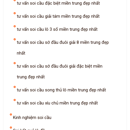
tư vấn soi cầu đặc biệt miền trung đẹp nhất
tư vấn soi cầu giải tám miền trung đẹp nhất
tư vấn soi cầu lô 3 số miền trung đẹp nhất
tư vấn soi cầu sớ đầu đuôi giải 8 miền trung đẹp
nhất
tư vấn soi cầu sớ đầu đuôi giải đặc biệt miền
trung đẹp nhất
tư vấn soi cầu song thủ lô miền trung đẹp nhất
tư vấn soi cầu xíu chủ miền trung đẹp nhất
Kinh nghiệm soi cầu