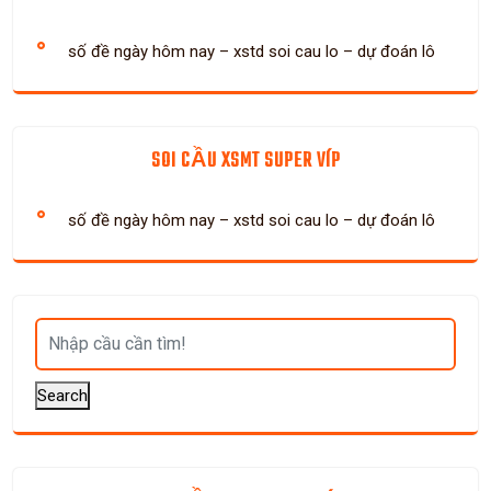
số đề ngày hôm nay – xstd soi cau lo – dự đoán lô
SOI CẦU XSMT SUPER VÍP
số đề ngày hôm nay – xstd soi cau lo – dự đoán lô
Search