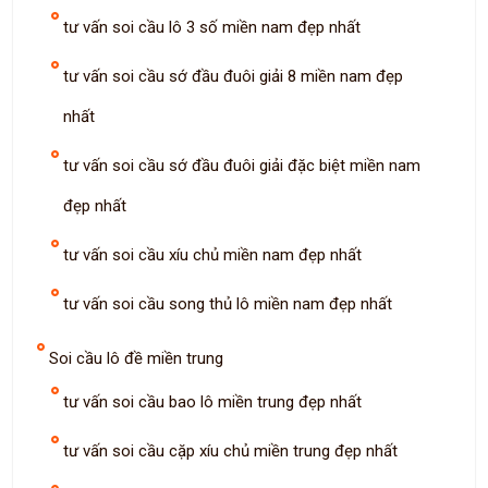
tư vấn soi cầu lô 3 số miền nam đẹp nhất
tư vấn soi cầu sớ đầu đuôi giải 8 miền nam đẹp
nhất
tư vấn soi cầu sớ đầu đuôi giải đặc biệt miền nam
đẹp nhất
tư vấn soi cầu xíu chủ miền nam đẹp nhất
tư vấn soi cầu song thủ lô miền nam đẹp nhất
Soi cầu lô đề miền trung
tư vấn soi cầu bao lô miền trung đẹp nhất
tư vấn soi cầu cặp xíu chủ miền trung đẹp nhất