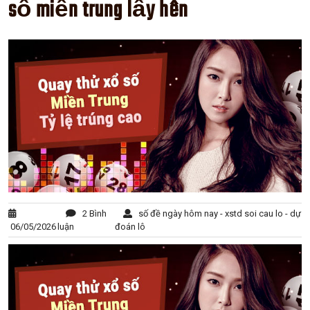
số miền trung lấy hên
2 Bình
số đề ngày hôm nay - xstd soi cau lo - dự
06/05/2026
luận
đoán lô