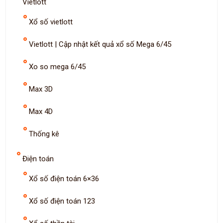
Vietlott
Xổ số vietlott
Vietlott | Cập nhật kết quả xổ số Mega 6/45
Xo so mega 6/45
Max 3D
Max 4D
Thống kê
Điện toán
Xổ số điện toán 6×36
Xổ số điện toán 123