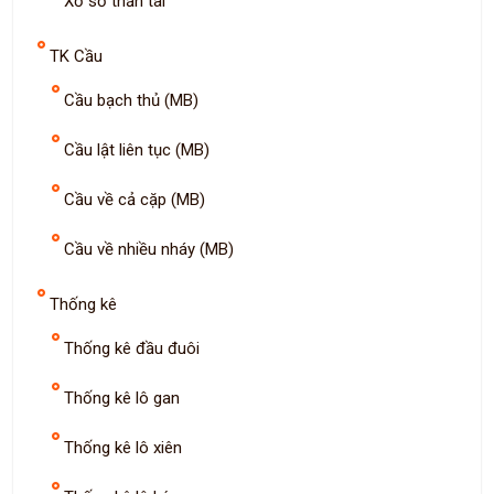
Xổ số thần tài
TK Cầu
Cầu bạch thủ (MB)
Cầu lật liên tục (MB)
Cầu về cả cặp (MB)
Cầu về nhiều nháy (MB)
Thống kê
Thống kê đầu đuôi
Thống kê lô gan
Thống kê lô xiên