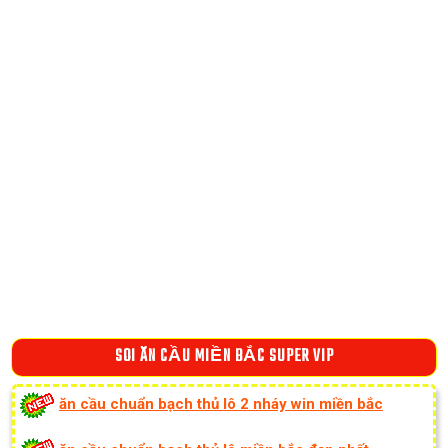
SOI ĂN CẦU MIỀN BẮC SUPER VIP
ăn cầu chuẩn bạch thủ lô 2 nháy win miền bắc