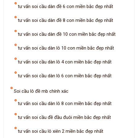
tư vấn soi cầu dàn đề 6 con miền bắc đẹp nhất
tư vấn soi cầu dàn đề 8 con miền bắc đẹp nhất
tư vấn soi cầu dàn đề 10 con miền bắc đẹp nhất
tư vấn soi cầu dàn lô 10 con miền bắc đẹp nhất
tư vấn soi cầu dàn lô 4 con miền bắc đẹp nhất
tư vấn soi cầu dàn lô 6 con miền bắc đẹp nhất
Soi cầu lô đề mb chính xác
tư vấn soi cầu dàn lô 8 con miền bắc đẹp nhất
tư vấn soi cầu đề đầu đuôi miền bắc đẹp nhất
tư vấn soi cầu lô xiên 2 miền bắc đẹp nhất