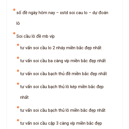
số đề ngày hôm nay – xstd soi cau lo – dự đoán
lô
Soi cầu lô đề mb víp
tư vấn soi cầu lo 2 nháy miền bắc đẹp nhất
tư vấn soi cầu ba càng víp miền bắc đẹp nhất
tư vấn soi cầu bạch thủ đề miền bắc đẹp nhất
tư vấn soi cầu bạch thủ lô kép miền bắc đẹp
nhất
tư vấn soi cầu bạch thủ lô miền bắc đẹp nhất
tư vấn soi cầu cặp 3 càng víp miền bắc đẹp