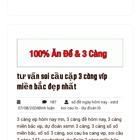
cau
lo
-
dự
đoán
lô
tư vấn soi cầu cặp 3 càng víp
miền bắc đẹp nhất
187
số đề ngày hôm nay - xstd
07/08/2026
187
số
07/08/2026
Bình luận
soi cau lo - dự đoán lô
Bình
đề
3 càng vip hôm nay mn, 3 càng đề hôm nay, 3 càng
luận
ngày
hôm
miền bắc vip, dự đoán xsmn 3 càng, 3 càng xổ số
nay
miền bắc, xổ số 3 càng, soi cau ba cang vip, soi cầu
-
3 càng 247, caudacbiet, dự đoán 3 càng miền bắc