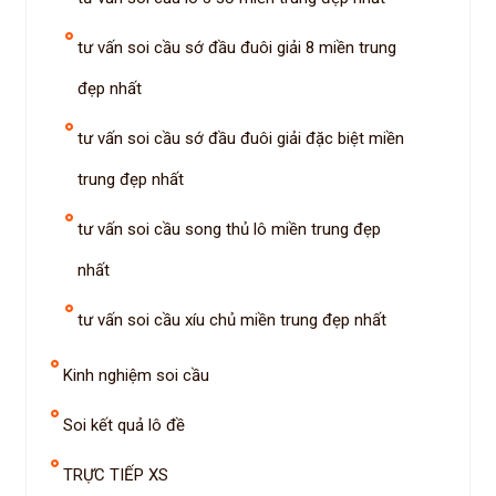
tư vấn soi cầu sớ đầu đuôi giải 8 miền trung
đẹp nhất
tư vấn soi cầu sớ đầu đuôi giải đặc biệt miền
trung đẹp nhất
tư vấn soi cầu song thủ lô miền trung đẹp
nhất
tư vấn soi cầu xíu chủ miền trung đẹp nhất
Kinh nghiệm soi cầu
Soi kết quả lô đề
TRỰC TIẾP XS