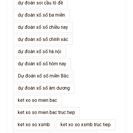
dự đoán soi cầu lô đề
dự đoán xổ số ba miền
dự đoán xổ số chiều nay
dự đoán xổ số chính xác
dự đoán xổ số hà nội
dự đoán xổ số hôm nay
Dự đoán xổ số miền Bắc
dự đoán xổ số âm dương
ket xo so mien bac
ket xo so mien bac truc tiep
ket xo so xsmb
ket xo so xsmb truc tiep