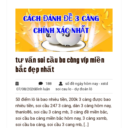
lô
tư vấn soi cầu ba càng víp miền
bắc đẹp nhất
188
số đề ngày hôm nay - xstd
07/08/2026
188
số
07/08/2026
Bình luận
soi cau lo - dự đoán lô
Bình
đề
50 điểm lô là bao nhiêu tiền, 200k 3 càng được bao
luận
ngày
hôm
nhiêu tiền, soi cầu 247 3 càng, dàn 3 càng hôm nay,
nay
thanlo86, soi cầu 3 càng mb, 3 càng đề miền bắc,
-
soi cầu ba càng miền bắc hôm nay, 3 càng xsmb,
xstd
soi cầu ba càng, soi cầu 3 cang mb, […]
soi