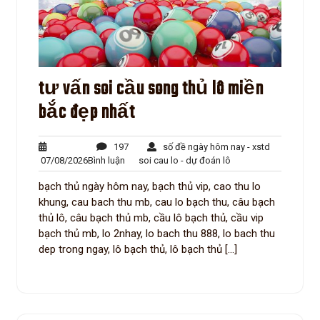
tư vấn soi cầu song thủ lô miền
bắc đẹp nhất
197
số đề ngày hôm nay - xstd
07/08/2026
197
số
07/08/2026
Bình luận
soi cau lo - dự đoán lô
Bình
đề
bạch thủ ngày hôm nay, bạch thủ vip, cao thu lo
luận
ngày
hôm
khung, cau bach thu mb, cau lo bạch thu, câu bạch
nay
thủ lô, câu bạch thủ mb, cầu lô bạch thủ, cầu vip
-
bạch thủ mb, lo 2nhay, lo bach thu 888, lo bach thu
xstd
dep trong ngay, lô bạch thủ, lô bạch thủ […]
soi
cau
lo
-
dự