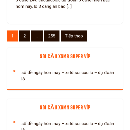
xstd
hôm nay, lô 3 càng ăn bao […]
soi
cau
lo
-
dự
Điều
1
2
…
255
Tiếp theo
đoán
lô
hướng
bài
SOI CẦU XSMB SUPER VÍP
viết
số đề ngày hôm nay – xstd soi cau lo – dự đoán
lô
SOI CẦU XSMN SUPER VÍP
số đề ngày hôm nay – xstd soi cau lo – dự đoán
lô