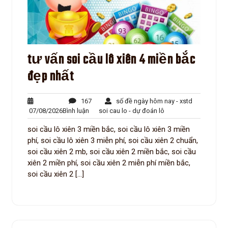
tư vấn soi cầu lô xiên 4 miền bắc
đẹp nhất
167
số đề ngày hôm nay - xstd
07/08/2026
167
số
07/08/2026
Bình luận
soi cau lo - dự đoán lô
Bình
đề
soi cầu lô xiên 3 miền bắc, soi cầu lô xiên 3 miền
luận
ngày
hôm
phí, soi cầu lô xiên 3 miễn phí, soi cầu xiên 2 chuẩn,
nay
soi cầu xiên 2 mb, soi cầu xiên 2 miền bắc, soi cầu
-
xiên 2 miền phí, soi cầu xiên 2 miễn phí miền bắc,
xstd
soi cầu xiên 2 […]
soi
cau
lo
-
dự
đoán