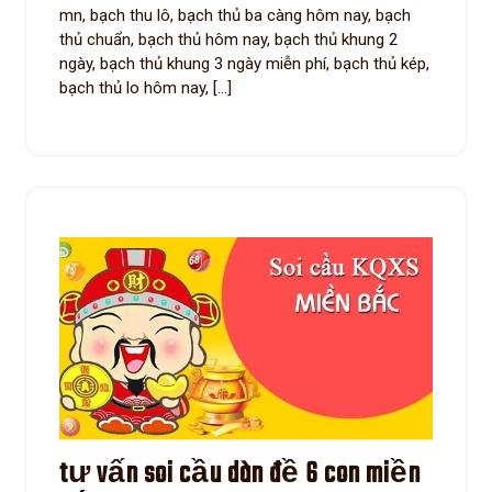
-
mn, bạch thu lô, bạch thủ ba càng hôm nay, bạch
xstd
thủ chuẩn, bạch thủ hôm nay, bạch thủ khung 2
soi
ngày, bạch thủ khung 3 ngày miễn phí, bạch thủ kép,
cau
bạch thủ lo hôm nay, […]
lo
-
dự
đoán
lô
tư vấn soi cầu dàn đề 6 con miền