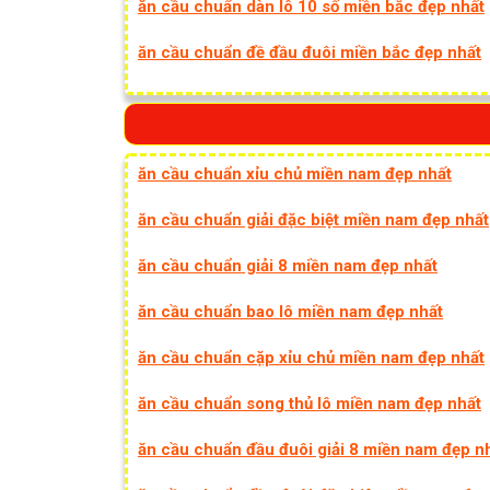
ăn cầu chuẩn dàn lô 10 số miền bắc đẹp nhất
ăn cầu chuẩn đề đầu đuôi miền bắc đẹp nhất
ăn cầu chuẩn xỉu chủ miền nam đẹp nhất
ăn cầu chuẩn giải đặc biệt miền nam đẹp nhất
ăn cầu chuẩn giải 8 miền nam đẹp nhất
ăn cầu chuẩn bao lô miền nam đẹp nhất
ăn cầu chuẩn cặp xỉu chủ miền nam đẹp nhất
ăn cầu chuẩn song thủ lô miền nam đẹp nhất
ăn cầu chuẩn đầu đuôi giải 8 miền nam đẹp n