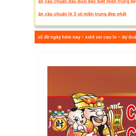
ăn cầu chuẩn đầu đuôi đặc biệt miền trung đẹ
ăn cầu chuẩn lô 3 số miền trung đẹp nhất
số đề ngày hôm nay – xstd soi cau lo – dự đoá