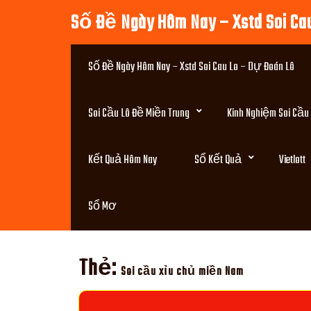
Skip
Số Đề Ngày Hôm Nay – Xstd Soi Ca
to
content
Số Đề Ngày Hôm Nay – Xstd Soi Cau Lo – Dự Đoán Lô
Soi Cầu Lô Đề Miền Trung
Kinh Nghiệm Soi Cầu
Kết Quả Hôm Nay
Sổ Kết Quả
Vietlott
Sổ Mơ
Thẻ:
Soi cầu xỉu chủ miền Nam