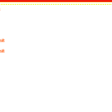
c
hất
hất