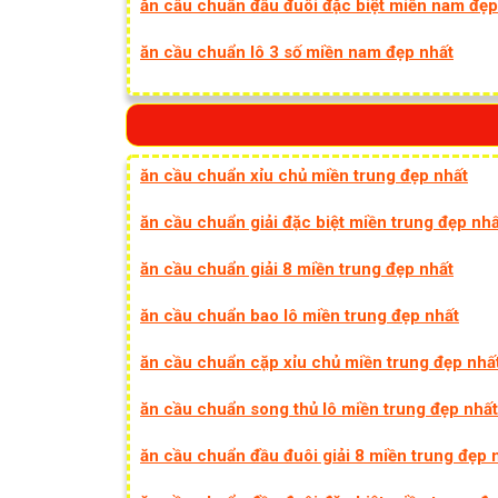
ăn cầu chuẩn đầu đuôi đặc biệt miền nam đẹp
ăn cầu chuẩn lô 3 số miền nam đẹp nhất
ăn cầu chuẩn xỉu chủ miền trung đẹp nhất
ăn cầu chuẩn giải đặc biệt miền trung đẹp nhấ
ăn cầu chuẩn giải 8 miền trung đẹp nhất
ăn cầu chuẩn bao lô miền trung đẹp nhất
ăn cầu chuẩn cặp xỉu chủ miền trung đẹp nhấ
ăn cầu chuẩn song thủ lô miền trung đẹp nhất
ăn cầu chuẩn đầu đuôi giải 8 miền trung đẹp 