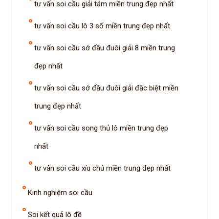
tư vấn soi cầu giải tám miền trung đẹp nhất
tư vấn soi cầu lô 3 số miền trung đẹp nhất
tư vấn soi cầu sớ đầu đuôi giải 8 miền trung
đẹp nhất
tư vấn soi cầu sớ đầu đuôi giải đặc biệt miền
trung đẹp nhất
tư vấn soi cầu song thủ lô miền trung đẹp
nhất
tư vấn soi cầu xíu chủ miền trung đẹp nhất
Kinh nghiệm soi cầu
Soi kết quả lô đề