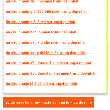
ăn cầu chuẩn xỉu chủ miền trung đẹp nhất
ăn cầu chuẩn giải đặc biệt miền trung đẹp nhất
ăn cầu chuẩn giải 8 miền trung đẹp nhất
ăn cầu chuẩn bao lô miền trung đẹp nhất
ăn cầu chuẩn cặp xỉu chủ miền trung đẹp nhất
ăn cầu chuẩn song thủ lô miền trung đẹp nhất
ăn cầu chuẩn đầu đuôi giải 8 miền trung đẹp nhất
ăn cầu chuẩn đầu đuôi đặc biệt miền trung đẹp nhất
ăn cầu chuẩn lô 3 số miền trung đẹp nhất
số đề ngày hôm nay – xstd soi cau lo – dự đoán lô