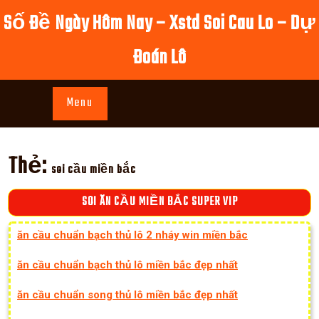
Skip
Số Đề Ngày Hôm Nay – Xstd Soi Cau Lo – Dự
to
content
Đoán Lô
Menu
Thẻ:
soi cầu miền bắc
SOI ĂN CẦU MIỀN BẮC SUPER VIP
ăn cầu chuẩn bạch thủ lô 2 nháy win miền bắc
ăn cầu chuẩn bạch thủ lô miền bắc đẹp nhất
ăn cầu chuẩn song thủ lô miền bắc đẹp nhất