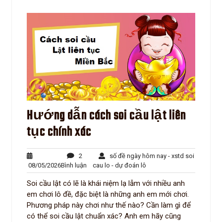
lô
Hướng dẫn cách soi cầu lật liên
tục chính xác
2
số đề ngày hôm nay - xstd soi
08/05/2026
2
số
08/05/2026
Bình luận
cau lo - dự đoán lô
Bình
đề
Soi cầu lật có lẽ là khái niệm lạ lẫm với nhiều anh
luận
ngày
hôm
em chơi lô đề, đặc biệt là những anh em mới chơi.
nay
Phương pháp này chơi như thế nào? Cần làm gì để
-
có thể soi cầu lật chuẩn xác? Anh em hãy cũng
xstd