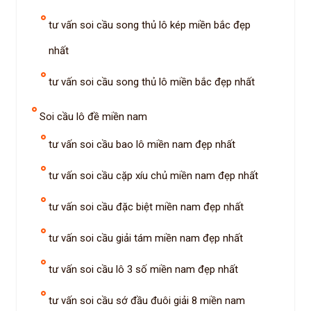
tư vấn soi cầu song thủ lô kép miền bắc đẹp
nhất
tư vấn soi cầu song thủ lô miền bắc đẹp nhất
Soi cầu lô đề miền nam
tư vấn soi cầu bao lô miền nam đẹp nhất
tư vấn soi cầu cặp xíu chủ miền nam đẹp nhất
tư vấn soi cầu đặc biệt miền nam đẹp nhất
tư vấn soi cầu giải tám miền nam đẹp nhất
tư vấn soi cầu lô 3 số miền nam đẹp nhất
tư vấn soi cầu sớ đầu đuôi giải 8 miền nam