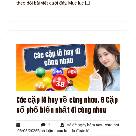
theo dõi bài viết dưới đây. Mục lục […]
soi
cau
lo
-
dự
đoán
lô
Các cặp lô hay về cùng nhau. 8 Cặp
số phổ biến nhất đi cùng nhau
2
số đề ngày hôm nay - xstd soi
08/05/2026
2
số
08/05/2026
Bình luận
cau lo - dự đoán lô