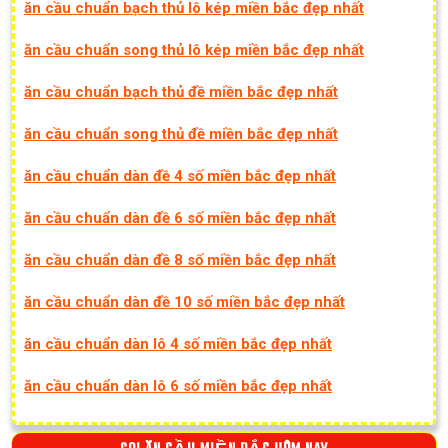
ăn cầu chuẩn bạch thủ lô kép miền bắc đẹp nhất
ăn cầu chuẩn song thủ lô kép miền bắc đẹp nhất
ăn cầu chuẩn bạch thủ đề miền bắc đẹp nhất
ăn cầu chuẩn song thủ đề miền bắc đẹp nhất
ăn cầu chuẩn dàn đề 4 số miền bắc đẹp nhất
ăn cầu chuẩn dàn đề 6 số miền bắc đẹp nhất
ăn cầu chuẩn dàn đề 8 số miền bắc đẹp nhất
ăn cầu chuẩn dàn đề 10 số miền bắc đẹp nhất
ăn cầu chuẩn dàn lô 4 số miền bắc đẹp nhất
ăn cầu chuẩn dàn lô 6 số miền bắc đẹp nhất