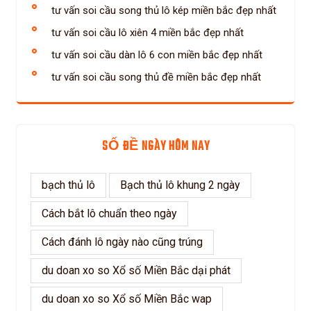
tư vấn soi cầu song thủ lô kép miền bắc đẹp nhất
tư vấn soi cầu lô xiên 4 miền bắc đẹp nhất
tư vấn soi cầu dàn lô 6 con miền bắc đẹp nhất
tư vấn soi cầu song thủ đề miền bắc đẹp nhất
SỐ ĐỀ NGÀY HÔM NAY
bạch thủ lô
Bạch thủ lô khung 2 ngày
Cách bắt lô chuẩn theo ngày
Cách đánh lô ngày nào cũng trúng
du doan xo so Xổ số Miền Bắc dại phát
du doan xo so Xổ số Miền Bắc wap