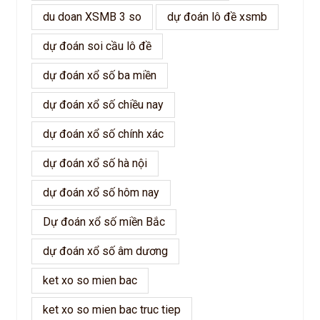
du doan XSMB 3 so
dự đoán lô đề xsmb
dự đoán soi cầu lô đề
dự đoán xổ số ba miền
dự đoán xổ số chiều nay
dự đoán xổ số chính xác
dự đoán xổ số hà nội
dự đoán xổ số hôm nay
Dự đoán xổ số miền Bắc
dự đoán xổ số âm dương
ket xo so mien bac
ket xo so mien bac truc tiep