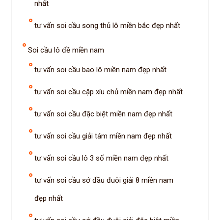
nhất
tư vấn soi cầu song thủ lô miền bắc đẹp nhất
Soi cầu lô đề miền nam
tư vấn soi cầu bao lô miền nam đẹp nhất
tư vấn soi cầu cặp xíu chủ miền nam đẹp nhất
tư vấn soi cầu đặc biệt miền nam đẹp nhất
tư vấn soi cầu giải tám miền nam đẹp nhất
tư vấn soi cầu lô 3 số miền nam đẹp nhất
tư vấn soi cầu sớ đầu đuôi giải 8 miền nam
đẹp nhất