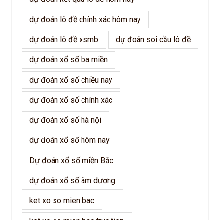
dự đoán lô đề chính xác hôm nay
dự đoán lô đề xsmb
dự đoán soi cầu lô đề
dự đoán xổ số ba miền
dự đoán xổ số chiều nay
dự đoán xổ số chính xác
dự đoán xổ số hà nội
dự đoán xổ số hôm nay
Dự đoán xổ số miền Bắc
dự đoán xổ số âm dương
ket xo so mien bac