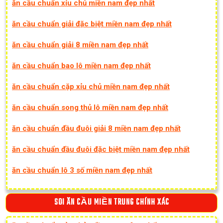
ăn cầu chuẩn xỉu chủ miền nam đẹp nhất
ăn cầu chuẩn giải đặc biệt miền nam đẹp nhất
ăn cầu chuẩn giải 8 miền nam đẹp nhất
ăn cầu chuẩn bao lô miền nam đẹp nhất
ăn cầu chuẩn cặp xỉu chủ miền nam đẹp nhất
ăn cầu chuẩn song thủ lô miền nam đẹp nhất
ăn cầu chuẩn đầu đuôi giải 8 miền nam đẹp nhất
ăn cầu chuẩn đầu đuôi đặc biệt miền nam đẹp nhất
ăn cầu chuẩn lô 3 số miền nam đẹp nhất
SOI ĂN CẦU MIỀN TRUNG CHÍNH XÁC