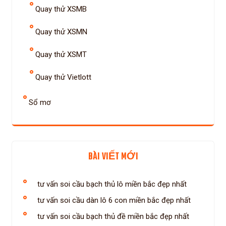
Quay thử XSMB
Quay thử XSMN
Quay thử XSMT
Quay thử Vietlott
Sổ mơ
BÀI VIẾT MỚI
tư vấn soi cầu bạch thủ lô miền bắc đẹp nhất
tư vấn soi cầu dàn lô 6 con miền bắc đẹp nhất
tư vấn soi cầu bạch thủ đề miền bắc đẹp nhất