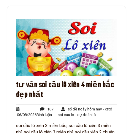
tư vấn soi cầu lô xiên 4 miền bắc
đẹp nhất
167
số đề ngày hôm nay - xstd
06/08/2026
167
số
06/08/2026
Bình luận
soi cau lo - dự đoán lô
Bình
đề
soi cầu lô xiên 3 miền bắc, soi cầu lô xiên 3 miền
luận
ngày
hôm
phí, soi cầu lô xiên 3 miễn phí, soi cầu xiên 2 chuẩn,