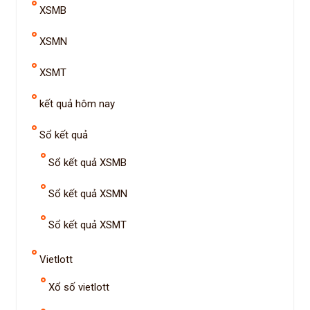
XSMB
XSMN
XSMT
kết quả hôm nay
Sổ kết quả
Sổ kết quả XSMB
Sổ kết quả XSMN
Sổ kết quả XSMT
Vietlott
Xổ số vietlott