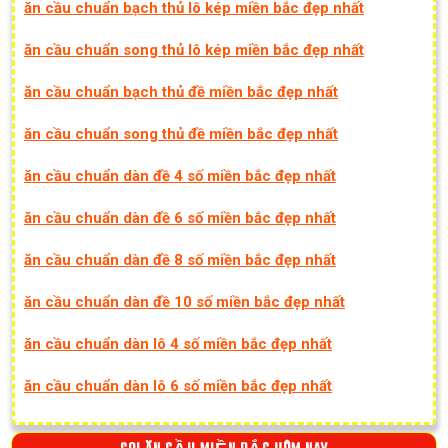
ăn cầu chuẩn bạch thủ lô kép miền bắc đẹp nhất
ăn cầu chuẩn song thủ lô kép miền bắc đẹp nhất
ăn cầu chuẩn bạch thủ đề miền bắc đẹp nhất
ăn cầu chuẩn song thủ đề miền bắc đẹp nhất
ăn cầu chuẩn dàn đề 4 số miền bắc đẹp nhất
ăn cầu chuẩn dàn đề 6 số miền bắc đẹp nhất
ăn cầu chuẩn dàn đề 8 số miền bắc đẹp nhất
ăn cầu chuẩn dàn đề 10 số miền bắc đẹp nhất
ăn cầu chuẩn dàn lô 4 số miền bắc đẹp nhất
ăn cầu chuẩn dàn lô 6 số miền bắc đẹp nhất