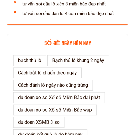
tư vấn soi cầu lô xiên 3 miền bắc đẹp nhất
tư vấn soi cầu dàn lô 4 con miền bắc đẹp nhất
SỐ ĐỀ NGÀY HÔM NAY
bạch thủ lô
Bạch thủ lô khung 2 ngày
Cách bắt lô chuẩn theo ngày
Cách đánh lô ngày nào cũng trúng
du doan xo so Xổ số Miền Bắc dại phát
du doan xo so Xổ số Miền Bắc wap
du doan XSMB 3 so
dự đoán kết quả lô de hôm nay