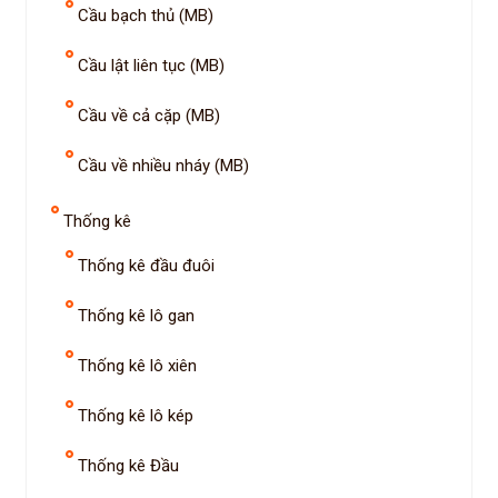
Cầu bạch thủ (MB)
Cầu lật liên tục (MB)
Cầu về cả cặp (MB)
Cầu về nhiều nháy (MB)
Thống kê
Thống kê đầu đuôi
Thống kê lô gan
Thống kê lô xiên
Thống kê lô kép
Thống kê Đầu