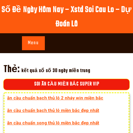
Skip
Số Đề Ngày Hôm Nay – Xstd Soi Cau Lo – Dự
to
content
Đoán Lô
Menu
Thẻ:
kết quả xổ số 30 ngày miền trung
SOI ĂN CẦU MIỀN BẮC SUPER VIP
ăn cầu chuẩn bạch thủ lô 2 nháy win miền bắc
ăn cầu chuẩn bạch thủ lô miền bắc đẹp nhất
ăn cầu chuẩn song thủ lô miền bắc đẹp nhất