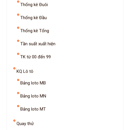
Thống kê Đuôi
Thống kê Đầu
Thống kê Tổng
Tần suất xuất hiện
TK từ 00 đến 99
KQ Lô tô
Bảng loto MB
Bảng loto MN
Bảng loto MT
Quay thử