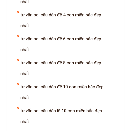
nhất
tư vấn soi cầu dàn đề 4 con miền bắc đẹp
nhất
tư vấn soi cầu dàn đề 6 con miền bắc đẹp
nhất
tư vấn soi cầu dàn đề 8 con miền bắc đẹp
nhất
tư vấn soi cầu dàn đề 10 con miền bắc đẹp
nhất
tư vấn soi cầu dàn lô 10 con miền bắc đẹp
nhất