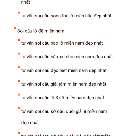
nhất
tư vấn soi cầu song thủ lô miền bắc đẹp nhất
Soi cầu lô đề miền nam
tư vấn soi cầu bao lô miền nam đẹp nhất
tư vấn soi cầu cặp xíu chủ miền nam đẹp nhất
tư vấn soi cầu đặc biệt miền nam đẹp nhất
tư vấn soi cầu giải tám miền nam đẹp nhất
tư vấn soi cầu lô 3 số miền nam đẹp nhất
tư vấn soi cầu sớ đầu đuôi giải 8 miền nam
đẹp nhất