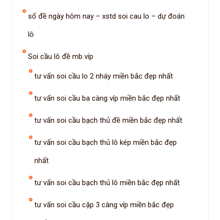
số đề ngày hôm nay – xstd soi cau lo – dự đoán
lô
Soi cầu lô đề mb víp
tư vấn soi cầu lo 2 nháy miền bắc đẹp nhất
tư vấn soi cầu ba càng víp miền bắc đẹp nhất
tư vấn soi cầu bạch thủ đề miền bắc đẹp nhất
tư vấn soi cầu bạch thủ lô kép miền bắc đẹp
nhất
tư vấn soi cầu bạch thủ lô miền bắc đẹp nhất
tư vấn soi cầu cặp 3 càng víp miền bắc đẹp