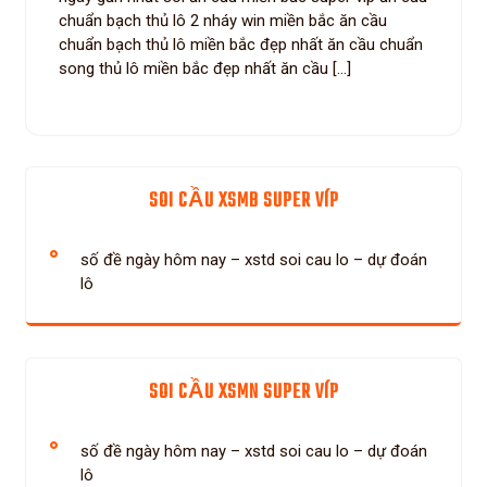
nay
chuẩn bạch thủ lô 2 nháy win miền bắc ăn cầu
-
chuẩn bạch thủ lô miền bắc đẹp nhất ăn cầu chuẩn
xstd
song thủ lô miền bắc đẹp nhất ăn cầu […]
soi
cau
lo
-
dự
đoán
SOI CẦU XSMB SUPER VÍP
lô
số đề ngày hôm nay – xstd soi cau lo – dự đoán
lô
SOI CẦU XSMN SUPER VÍP
số đề ngày hôm nay – xstd soi cau lo – dự đoán
lô