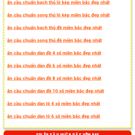
ăn cầu chuẩn bạch thủ lô kép miền bắc đẹp nhất
ăn cầu chuẩn song thủ lô kép miền bắc đẹp nhất
ăn cầu chuẩn bạch thủ đề miền bắc đẹp nhất
ăn cầu chuẩn song thủ đề miền bắc đẹp nhất
ăn cầu chuẩn dàn đề 4 số miền bắc đẹp nhất
ăn cầu chuẩn dàn đề 6 số miền bắc đẹp nhất
ăn cầu chuẩn dàn đề 8 số miền bắc đẹp nhất
ăn cầu chuẩn dàn đề 10 số miền bắc đẹp nhất
ăn cầu chuẩn dàn lô 4 số miền bắc đẹp nhất
ăn cầu chuẩn dàn lô 6 số miền bắc đẹp nhất