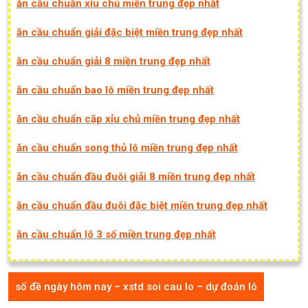
ăn cầu chuẩn xỉu chủ miền trung đẹp nhất
ăn cầu chuẩn giải đặc biệt miền trung đẹp nhất
ăn cầu chuẩn giải 8 miền trung đẹp nhất
ăn cầu chuẩn bao lô miền trung đẹp nhất
ăn cầu chuẩn cặp xỉu chủ miền trung đẹp nhất
ăn cầu chuẩn song thủ lô miền trung đẹp nhất
ăn cầu chuẩn đầu đuôi giải 8 miền trung đẹp nhất
ăn cầu chuẩn đầu đuôi đặc biệt miền trung đẹp nhất
ăn cầu chuẩn lô 3 số miền trung đẹp nhất
số đề ngày hôm nay – xstd soi cau lo – dự đoán lô