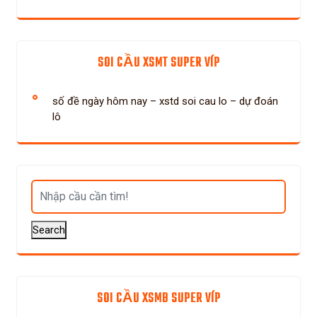
SOI CẦU XSMT SUPER VÍP
số đề ngày hôm nay – xstd soi cau lo – dự đoán
lô
Search
SOI CẦU XSMB SUPER VÍP