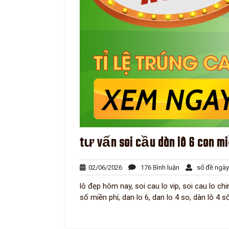
tư vấn soi cầu dàn lô 6 con 
02/06/2026
176
02/06/2026
176 Bình luận
số đề ngày h
Bình
lô đẹp hôm nay, soi cau lo vip, soi cau lo chi
luận
số miền phí, dan lo 6, dan lo 4 so, dàn lô 4 số