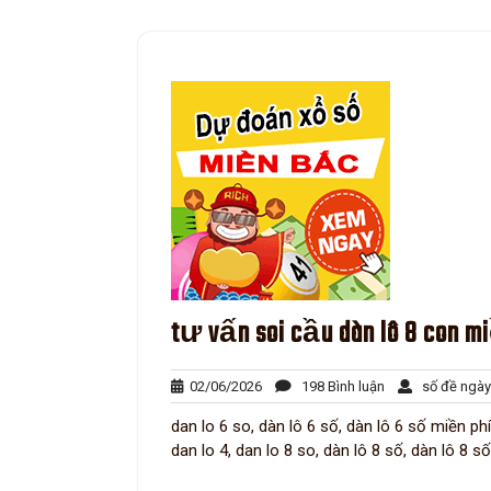
tư vấn soi cầu dàn lô 8 con 
02/06/2026
198
02/06/2026
198 Bình luận
số đề ngày h
Bình
dan lo 6 so, dàn lô 6 số, dàn lô 6 số miền phí
luận
dan lo 4, dan lo 8 so, dàn lô 8 số, dàn lô 8 số