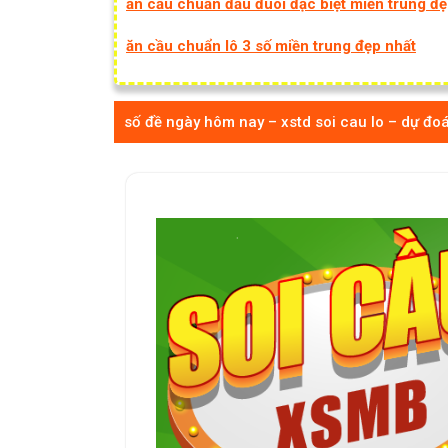
ăn cầu chuẩn đầu đuôi đặc biệt miền trung đẹ
ăn cầu chuẩn lô 3 số miền trung đẹp nhất
số đề ngày hôm nay – xstd soi cau lo – dự đoá