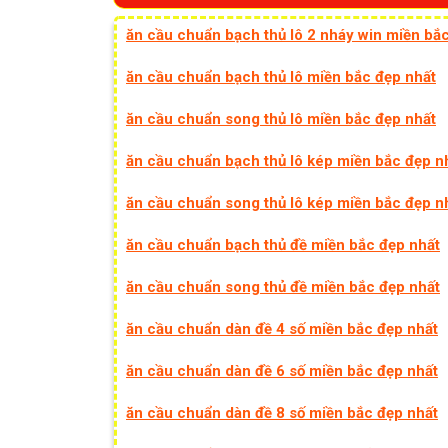
ăn cầu chuẩn bạch thủ lô 2 nháy win miền bắ
ăn cầu chuẩn bạch thủ lô miền bắc đẹp nhất
ăn cầu chuẩn song thủ lô miền bắc đẹp nhất
ăn cầu chuẩn bạch thủ lô kép miền bắc đẹp n
ăn cầu chuẩn song thủ lô kép miền bắc đẹp n
ăn cầu chuẩn bạch thủ đề miền bắc đẹp nhất
ăn cầu chuẩn song thủ đề miền bắc đẹp nhất
ăn cầu chuẩn dàn đề 4 số miền bắc đẹp nhất
ăn cầu chuẩn dàn đề 6 số miền bắc đẹp nhất
ăn cầu chuẩn dàn đề 8 số miền bắc đẹp nhất