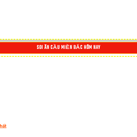
SOI ĂN CẦU MIỀN BẮC HÔM NAY
hất