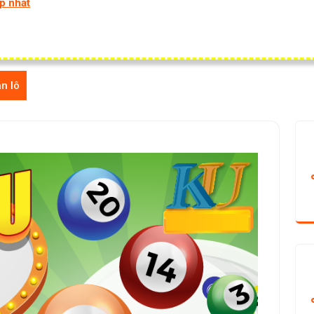
p nhất
n lô