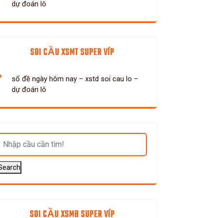
dự đoán lô
SOI CẦU XSMT SUPER VÍP
số đề ngày hôm nay – xstd soi cau lo –
dự đoán lô
Search
SOI CẦU XSMB SUPER VÍP