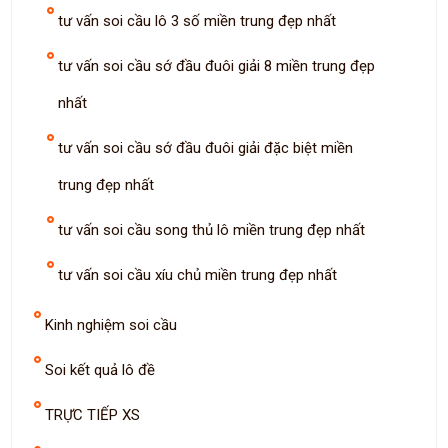
tư vấn soi cầu lô 3 số miền trung đẹp nhất
tư vấn soi cầu sớ đầu đuôi giải 8 miền trung đẹp
nhất
tư vấn soi cầu sớ đầu đuôi giải đặc biệt miền
trung đẹp nhất
tư vấn soi cầu song thủ lô miền trung đẹp nhất
tư vấn soi cầu xíu chủ miền trung đẹp nhất
Kinh nghiệm soi cầu
Soi kết quả lô đề
TRỰC TIẾP XS