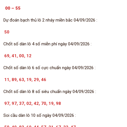
00 – 55
Dự đoán bạch thủ lô 2 nháy miền bắc 04/09/2026 :
50
Chốt số dàn lô 4 số miễn phí ngày 04/09/2026 :
69, 41, 00, 12
Chốt số dàn lô 6 số cực chuẩn ngày 04/09/2026 :
11, 89, 63, 19, 29, 46
Chốt số dàn lô 8 số siêu chuẩn ngày 04/09/2026 :
97, 97, 37, 02, 42, 70, 19, 98
Soi cầu dàn lô 10 số ngày 04/09/2026 :