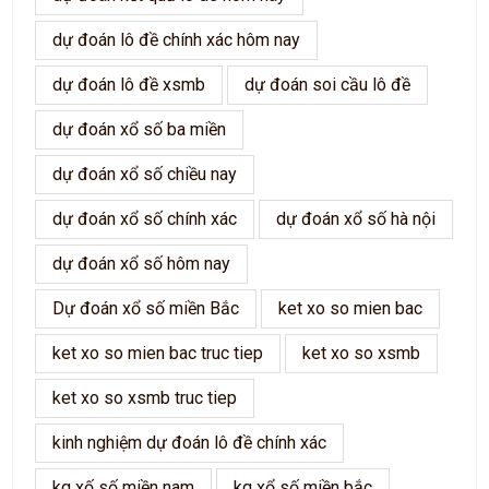
dự đoán lô đề chính xác hôm nay
dự đoán lô đề xsmb
dự đoán soi cầu lô đề
dự đoán xổ số ba miền
dự đoán xổ số chiều nay
dự đoán xổ số chính xác
dự đoán xổ số hà nội
dự đoán xổ số hôm nay
Dự đoán xổ số miền Bắc
ket xo so mien bac
ket xo so mien bac truc tiep
ket xo so xsmb
ket xo so xsmb truc tiep
kinh nghiệm dự đoán lô đề chính xác
kq xố số miền nam
kq xổ số miền bắc