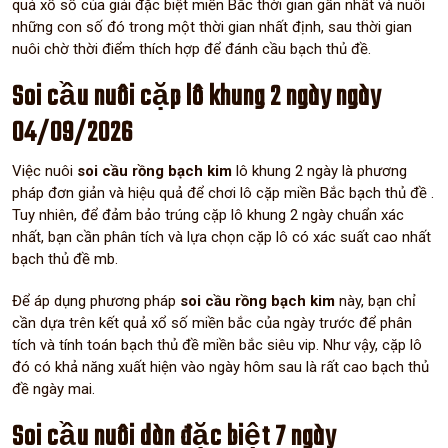
quả xổ số của giải đặc biệt miền Bắc thời gian gần nhất và nuôi
những con số đó trong một thời gian nhất định, sau thời gian
nuôi chờ thời điểm thích hợp để đánh cầu bạch thủ đề.
Soi cầu nuôi cặp lô khung 2 ngày ngày
04/09/2026
Việc nuôi
soi cầu rồng bạch kim
lô khung 2 ngày là phương
pháp đơn giản và hiệu quả để chơi lô cặp miền Bắc bạch thủ đề .
Tuy nhiên, để đảm bảo trúng cặp lô khung 2 ngày chuẩn xác
nhất, bạn cần phân tích và lựa chọn cặp lô có xác suất cao nhất
bạch thủ đề mb.
Để áp dụng phương pháp
soi cầu rồng bạch kim
này, bạn chỉ
cần dựa trên kết quả xổ số miền bắc của ngày trước để phân
tích và tính toán bạch thủ đề miền bắc siêu vip. Như vậy, cặp lô
đó có khả năng xuất hiện vào ngày hôm sau là rất cao bạch thủ
đề ngày mai.
Soi cầu nuôi dàn đặc biệt 7 ngày