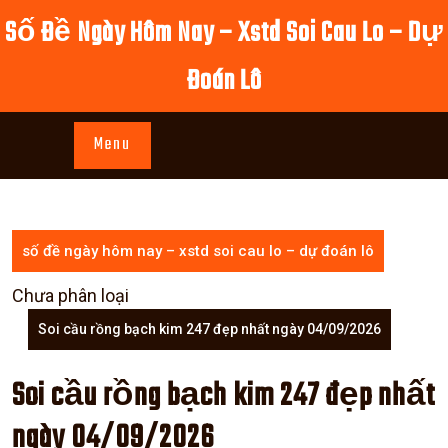
Skip
Số Đề Ngày Hôm Nay – Xstd Soi Cau Lo – Dự
to
content
Đoán Lô
Menu
số đề ngày hôm nay – xstd soi cau lo – dự đoán lô
Chưa phân loại
Soi cầu rồng bạch kim 247 đẹp nhất ngày 04/09/2026
Soi cầu rồng bạch kim 247 đẹp nhất
ngày 04/09/2026