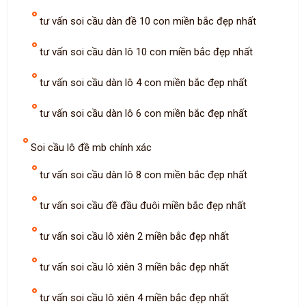
tư vấn soi cầu dàn đề 10 con miền bắc đẹp nhất
tư vấn soi cầu dàn lô 10 con miền bắc đẹp nhất
tư vấn soi cầu dàn lô 4 con miền bắc đẹp nhất
tư vấn soi cầu dàn lô 6 con miền bắc đẹp nhất
Soi cầu lô đề mb chính xác
tư vấn soi cầu dàn lô 8 con miền bắc đẹp nhất
tư vấn soi cầu đề đầu đuôi miền bắc đẹp nhất
tư vấn soi cầu lô xiên 2 miền bắc đẹp nhất
tư vấn soi cầu lô xiên 3 miền bắc đẹp nhất
tư vấn soi cầu lô xiên 4 miền bắc đẹp nhất