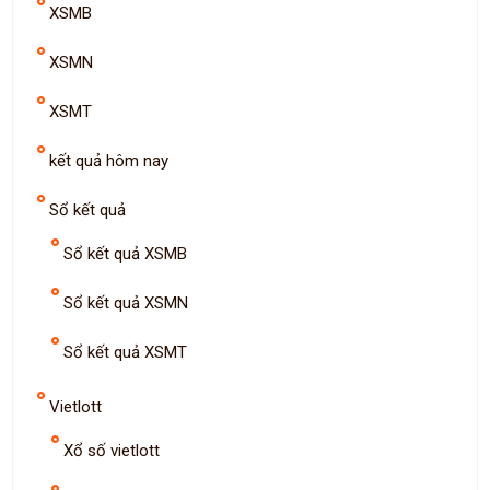
XSMB
XSMN
XSMT
kết quả hôm nay
Sổ kết quả
Sổ kết quả XSMB
Sổ kết quả XSMN
Sổ kết quả XSMT
Vietlott
Xổ số vietlott