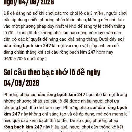
ngày 04/09/2026
Để dễ dàng nổ số khi chơi các trò chơi lô đề 3 miền , người chơi
cần áp dụng nhiều phương pháp khác nhau, không nên chỉ dựa
vào một phương pháp duy nhất vì khó để tăng tỷ lệ chiến thắng
lô đề . Trong lô đề, không phải lúc nào cũng có may mắn nên
cần có các bí quyết để nâng cao khả năng thắng. Dưới đây
soi
cầu rồng bạch kim 247
là một vài mẹo vặt giúp anh em dễ
dàng chiến thắng khi soi cầu rồng bạch kim 247 hôm nay
04/09/2026 dưới đây :
Soi cầu theo bạc nhớ lô đề ngày
04/09/2026
Phương pháp
soi cầu rồng bạch kim 247
bạc nhớ là một trong
những phương pháp soi cầu lô đề được nhiều người chơi ưa
chuộng bạch thủ đề hôm nay . Phương pháp
soi cầu rồng bạch
kim 247
này không chỉ sáng tạo và dễ áp dụng, mà còn mang lại
hiệu quả cao xem bạch thủ lô đề . Để áp dụng phương pháp
rồng bạch kim 247
này hiệu quả, người chơi cần thống kê kết