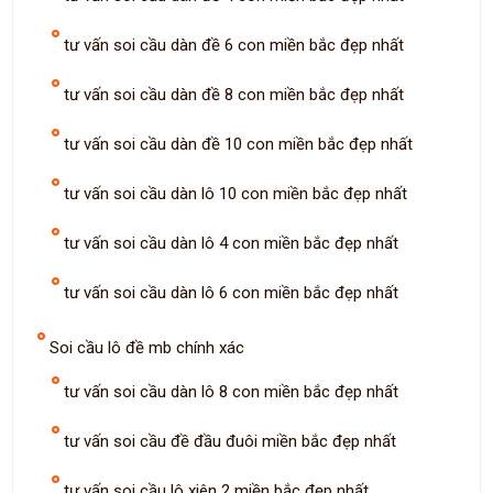
tư vấn soi cầu dàn đề 6 con miền bắc đẹp nhất
tư vấn soi cầu dàn đề 8 con miền bắc đẹp nhất
tư vấn soi cầu dàn đề 10 con miền bắc đẹp nhất
tư vấn soi cầu dàn lô 10 con miền bắc đẹp nhất
tư vấn soi cầu dàn lô 4 con miền bắc đẹp nhất
tư vấn soi cầu dàn lô 6 con miền bắc đẹp nhất
Soi cầu lô đề mb chính xác
tư vấn soi cầu dàn lô 8 con miền bắc đẹp nhất
tư vấn soi cầu đề đầu đuôi miền bắc đẹp nhất
tư vấn soi cầu lô xiên 2 miền bắc đẹp nhất