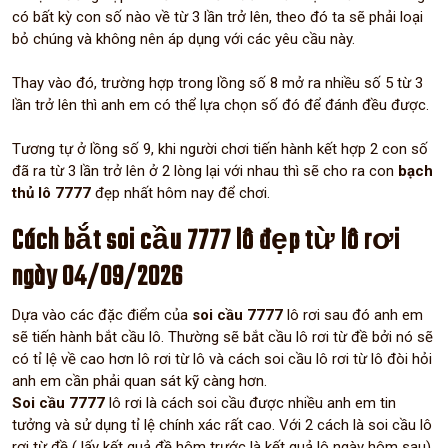
có bất kỳ con số nào về từ 3 lần trở lên, theo đó ta sẽ phải loại
bỏ chúng và không nên áp dụng với các yêu cầu này.
Thay vào đó, trường hợp trong lồng số 8 mở ra nhiều số 5 từ 3
lần trở lên thì anh em có thể lựa chọn số đó để đánh đều được.
Tương tự ở lồng số 9, khi người chơi tiến hành kết hợp 2 con số
đã ra từ 3 lần trở lên ở 2 lòng lại với nhau thì sẽ cho ra con
bạch
thủ lô 7777
đẹp nhất hôm nay để chơi.
Cách bắt soi cầu 7777 lô đẹp từ lô rơi
ngày 04/09/2026
Dựa vào các đặc điểm của
soi cầu 7777
lô rơi sau đó anh em
sẽ tiến hành bắt cầu lô. Thường sẽ bắt cầu lô rơi từ đề bởi nó sẽ
có tỉ lệ về cao hơn lô rơi từ lô và cách soi cầu lô rơi từ lô đòi hỏi
anh em cần phải quan sát kỹ càng hơn.
Soi cầu 7777
lô rơi là cách soi cầu được nhiều anh em tin
tưởng và sử dụng tỉ lệ chính xác rất cao. Với 2 cách là soi cầu lô
rơi từ đề ( lấy kết quả đề hôm trước là kết quả lô ngày hôm sau)