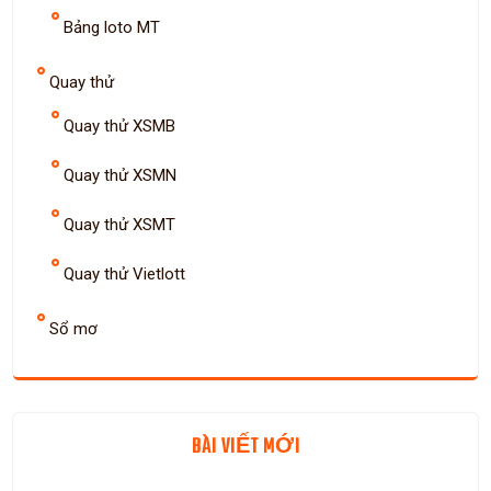
Bảng loto MT
Quay thử
Quay thử XSMB
Quay thử XSMN
Quay thử XSMT
Quay thử Vietlott
Sổ mơ
BÀI VIẾT MỚI