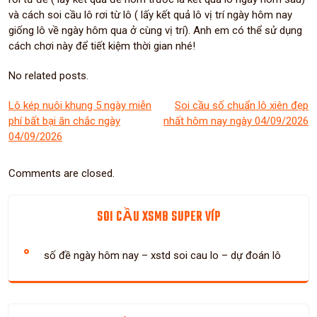
và cách soi cầu lô rơi từ lô ( lấy kết quả lô vị trí ngày hôm nay
giống lô về ngày hôm qua ở cùng vị trí). Anh em có thể sử dụng
cách chơi này để tiết kiệm thời gian nhé!
No related posts.
Điều
Lô kép nuôi khung 5 ngày miễn
Soi cầu số chuẩn lô xiên đẹp
phí bất bại ăn chắc ngày
nhất hôm nay ngày 04/09/2026
hướng
04/09/2026
bài
Comments are closed.
viết
SOI CẦU XSMB SUPER VÍP
số đề ngày hôm nay – xstd soi cau lo – dự đoán lô