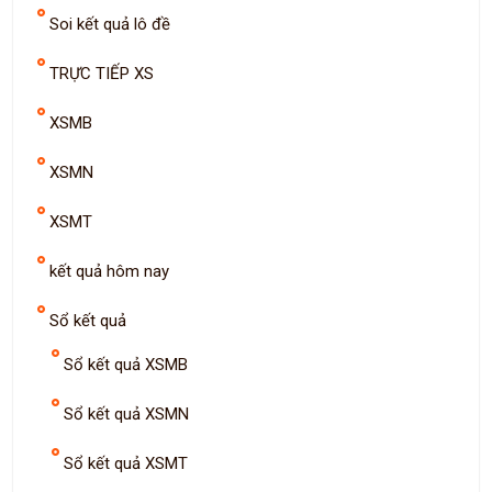
Soi kết quả lô đề
TRỰC TIẾP XS
XSMB
XSMN
XSMT
kết quả hôm nay
Sổ kết quả
Sổ kết quả XSMB
Sổ kết quả XSMN
Sổ kết quả XSMT