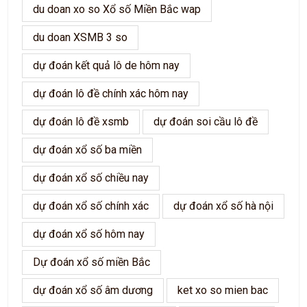
du doan xo so Xổ số Miền Bắc wap
du doan XSMB 3 so
dự đoán kết quả lô de hôm nay
dự đoán lô đề chính xác hôm nay
dự đoán lô đề xsmb
dự đoán soi cầu lô đề
dự đoán xổ số ba miền
dự đoán xổ số chiều nay
dự đoán xổ số chính xác
dự đoán xổ số hà nội
dự đoán xổ số hôm nay
Dự đoán xổ số miền Bắc
dự đoán xổ số âm dương
ket xo so mien bac