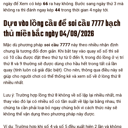
ngày để Xem có kép
66
ra hay không. Bước sang ngày thứ 3 mà
không ra thì đánh ngay kép
44
trong thời gian 4 ngày tới.
Dựa vào lồng cầu để soi cầu 7777 bạch
thủ miền bắc ngày 04/09/2026
Mặc dù phương pháp
soi cầu 7777
này theo nhiều nhận định
chung là tương đối đơn giản. Khi bắt tay vào quay xổ số thì sẽ
có 10 cầu được đặt theo thứ tự từ 0 đến 9, trong đó lồng ở vị trí
thứ 8 và 9 thường sẽ được dùng cho hầu hết trong tất cả lần
quay (tính luôn cả giải đặc biệt). Cho nên, thông qua điều này sẽ
giúp cho người chơi có thể thống kê và xem số về ở lòng thứ 8
nhiều nhất.
Lưu ý: Trường hợp lồng thứ 8 không về số lặp lại nhiều nhất, mà
thay vào đó lại có nhiều số có tần suất về lặp lại bằng nhau, thì
chúng ta cần phải loại bỏ ngay chúng bởi vì cách thức này sẽ
không thể vận dụng theo phương pháp này được.
Ví dụ: Trường hợp khi số 4 và số 5 đều xuất hiện 2 lần và không