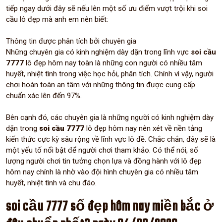
tiếp ngay dưới đây sẽ nếu lên một số ưu điểm vượt trội khi soi
cầu lô đẹp mà anh em nên biết:
Thông tin được phân tích bởi chuyên gia
Những chuyên gia có kinh nghiệm dày dặn trong lĩnh vực
soi cầu
7777
lô đẹp hôm nay toàn là những con người có nhiều tâm
huyết, nhiệt tình trong việc học hỏi, phân tích. Chính vì vậy, người
chơi hoàn toàn an tâm với những thông tin được cung cấp
chuẩn xác lên đến 97%.
Bên cạnh đó, các chuyên gia là những người có kinh nghiệm dày
dặn trong
soi cầu 7777
lô đẹp hôm nay nên xét về nền tảng
kiến thức cực kỳ sâu rộng về lĩnh vực lô đề. Chắc chắn, đây sẽ là
một yếu tố nổi bật để người chơi tham khảo. Có thể nói, số
lượng người chơi tin tưởng chọn lựa và đồng hành với lô đẹp
hôm nay chính là nhờ vào đội hình chuyên gia có nhiều tâm
huyết, nhiệt tình và chu đáo.
soi cầu 7777 số đẹp hôm nay miền bắc ở