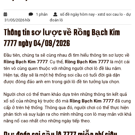
1 phản
số đề ngày hôm nay - xstd soi cau lo - dự
31/05/2026
hồi
đoán lô
Thông tin sơ lược về Rồng Bạch Kim
7777 ngày 04/09/2026
Đầu tiên, chúng ta sẽ cùng nhau đi tìm hiểu thông tin sơ lược về
Rồng Bạch Kim 7777
. Cụ thể,
Rồng Bạch Kim 7777
là một cái
tên vô cùng quen thuộc với những người chơi lô đề lâu năm.
Hiện tại, đây sẽ là một hệ thống soi cầu có tuổi đời già dặn
được đông đảo anh em trong giới lô đề tin tưởng lựa chọn.
Người chơi có thể tham khảo dựa trên những thông tin kết quả
xổ số của những kỳ trước đó mà
Rồng Bạch Kim 7777
đã cung
cấp ở trên hệ thống. Thông qua đó, người chơi có thể thực hiện
phân tích và suy luận ra cho mình những con lô may mắn với khả
năng nổ cao nhất cho những ngày tiếp theo.