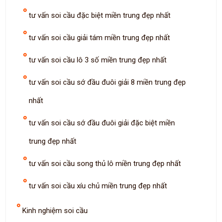
tư vấn soi cầu đặc biệt miền trung đẹp nhất
tư vấn soi cầu giải tám miền trung đẹp nhất
tư vấn soi cầu lô 3 số miền trung đẹp nhất
tư vấn soi cầu sớ đầu đuôi giải 8 miền trung đẹp
nhất
tư vấn soi cầu sớ đầu đuôi giải đặc biệt miền
trung đẹp nhất
tư vấn soi cầu song thủ lô miền trung đẹp nhất
tư vấn soi cầu xíu chủ miền trung đẹp nhất
Kinh nghiệm soi cầu