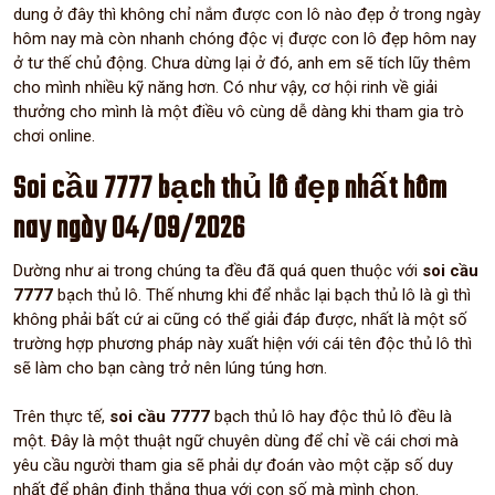
dung ở đây thì không chỉ nắm được con lô nào đẹp ở trong ngày
hôm nay mà còn nhanh chóng độc vị được con lô đẹp hôm nay
ở tư thế chủ động. Chưa dừng lại ở đó, anh em sẽ tích lũy thêm
cho mình nhiều kỹ năng hơn. Có như vậy, cơ hội rinh về giải
thưởng cho mình là một điều vô cùng dễ dàng khi tham gia trò
chơi online.
Soi cầu 7777 bạch thủ lô đẹp nhất hôm
nay ngày 04/09/2026
Dường như ai trong chúng ta đều đã quá quen thuộc với
soi cầu
7777
bạch thủ lô. Thế nhưng khi để nhắc lại bạch thủ lô là gì thì
không phải bất cứ ai cũng có thể giải đáp được, nhất là một số
trường hợp phương pháp này xuất hiện với cái tên độc thủ lô thì
sẽ làm cho bạn càng trở nên lúng túng hơn.
Trên thực tế,
soi cầu 7777
bạch thủ lô hay độc thủ lô đều là
một. Đây là một thuật ngữ chuyên dùng để chỉ về cái chơi mà
yêu cầu người tham gia sẽ phải dự đoán vào một cặp số duy
nhất để phân định thắng thua với con số mà mình chọn.