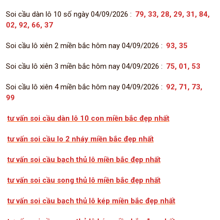
Soi cầu dàn lô 10 số ngày 04/09/2026 :
79, 33, 28, 29, 31, 84,
02, 92, 66, 37
Soi cầu lô xiên 2 miền bắc hôm nay 04/09/2026 :
93, 35
Soi cầu lô xiên 3 miền bắc hôm nay 04/09/2026 :
75, 01, 53
Soi cầu lô xiên 4 miền bắc hôm nay 04/09/2026 :
92, 71, 73,
99
tư vấn soi cầu dàn lô 10 con miền bắc đẹp nhất
tư vấn soi cầu lo 2 nháy miền bắc đẹp nhất
tư vấn soi cầu bạch thủ lô miền bắc đẹp nhất
tư vấn soi cầu song thủ lô miền bắc đẹp nhất
tư vấn soi cầu bạch thủ lô kép miền bắc đẹp nhất