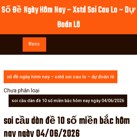
Skip
Số Đề Ngày Hôm Nay – Xstd Soi Cau Lo – Dự
to
content
Đoán Lô
Menu
số đề ngày hôm nay – xstd soi cau lo – dự đoán lô
Chưa phân loại
soi cầu dàn đề 10 số miền bắc hôm nay ngày 04/06/2026
soi cầu dàn đề 10 số miền bắc hôm
nay ngày 04/06/2026