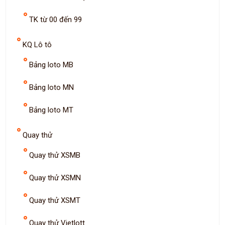
TK từ 00 đến 99
KQ Lô tô
Bảng loto MB
Bảng loto MN
Bảng loto MT
Quay thử
Quay thử XSMB
Quay thử XSMN
Quay thử XSMT
Quay thử Vietlott