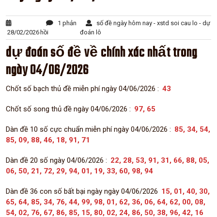
1 phản
số đề ngày hôm nay - xstd soi cau lo - dự
28/02/2026
hồi
đoán lô
dự đoán số đề về chính xác nhất trong
ngày 04/06/2026
Chốt số bạch thủ đề miễn phí ngày 04/06/2026 :
43
Chốt số song thủ đề ngày 04/06/2026 :
97, 65
Dàn đề 10 số cực chuẩn miễn phí ngày 04/06/2026 :
85, 34, 54,
85, 09, 88, 46, 18, 91, 71
Dàn đề 20 số ngày 04/06/2026 :
22, 28, 53, 91, 31, 66, 88, 05,
06, 50, 21, 72, 29, 94, 01, 19, 33, 60, 98, 94
Dàn đề 36 con số bất bại ngày ngày 04/06/2026
15, 01, 40, 30,
65, 64, 85, 34, 76, 44, 99, 98, 01, 62, 36, 06, 64, 62, 00, 08,
54, 02, 76, 67, 86, 85, 15, 80, 02, 24, 86, 50, 38, 96, 42, 16