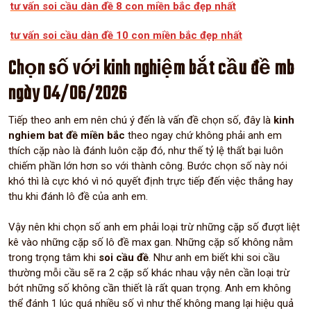
tư vấn soi cầu dàn đề 8 con miền bắc đẹp nhất
tư vấn soi cầu dàn đề 10 con miền bắc đẹp nhất
Chọn số với kinh nghiệm bắt cầu đề mb
ngày 04/06/2026
Tiếp theo anh em nên chú ý đến là vấn đề chọn số, đây là
kinh
nghiem bat đề miền bắc
theo ngay chứ không phải anh em
thích cặp nào là đánh luôn cặp đó, như thế tỷ lệ thất bại luôn
chiếm phần lớn hơn so với thành công. Bước chọn số này nói
khó thì là cực khó vì nó quyết định trực tiếp đến việc thắng hay
thu khi đánh lô đề của anh em.
Vậy nên khi chọn số anh em phải loại trừ những cặp số đượt liệt
kê vào những cặp số lô đề max gan. Những cặp số không nằm
trong trọng tâm khi
soi cầu đề
. Như anh em biết khi soi cầu
thường mỗi cầu sẽ ra 2 cặp số khác nhau vậy nên cần loại trừ
bớt những số không cần thiết là rất quan trọng. Anh em không
thể đánh 1 lúc quá nhiều số vì như thế không mang lại hiệu quả