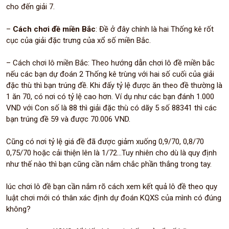
cho đến giải 7.
–
Cách chơi đề miền Bắc
: Đề ở đây chính là hai Thống kê rốt
cục của giải đặc trưng của xổ số miền Bắc.
– Cách chơi lô miền Bắc: Theo hướng dẫn chơi lô đề miền bắc
nếu các bạn dự đoán 2 Thống kê trùng với hai số cuối của giải
đặc thù thì bạn trúng đề. Khi đấy tỷ lệ được ăn theo đề thường là
1 ăn 70, có nơi có tỷ lệ cao hơn. Ví dụ như các bạn đánh 1.000
VND với Con số là 88 thì giải đặc thù có dãy 5 số 88341 thì các
bạn trúng đề 59 và được 70.006 VND.
Cũng có nơi tỷ lệ giá đề đã được giảm xuống 0,9/70, 0,8/70
0,75/70 hoặc cải thiện lên là 1/72…Tuy nhiên cho dù là quy định
như thế nào thì bạn cũng cần nắm chắc phần thắng trong tay.
lúc chơi lô đề bạn cần nắm rõ cách xem kết quả lô đề theo quy
luật chơi mới có thân xác định dự đoán KQXS của mình có đúng
không?