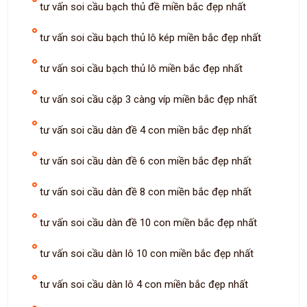
tư vấn soi cầu bạch thủ đề miền bắc đẹp nhất
tư vấn soi cầu bạch thủ lô kép miền bắc đẹp nhất
tư vấn soi cầu bạch thủ lô miền bắc đẹp nhất
tư vấn soi cầu cặp 3 càng víp miền bắc đẹp nhất
tư vấn soi cầu dàn đề 4 con miền bắc đẹp nhất
tư vấn soi cầu dàn đề 6 con miền bắc đẹp nhất
tư vấn soi cầu dàn đề 8 con miền bắc đẹp nhất
tư vấn soi cầu dàn đề 10 con miền bắc đẹp nhất
tư vấn soi cầu dàn lô 10 con miền bắc đẹp nhất
tư vấn soi cầu dàn lô 4 con miền bắc đẹp nhất