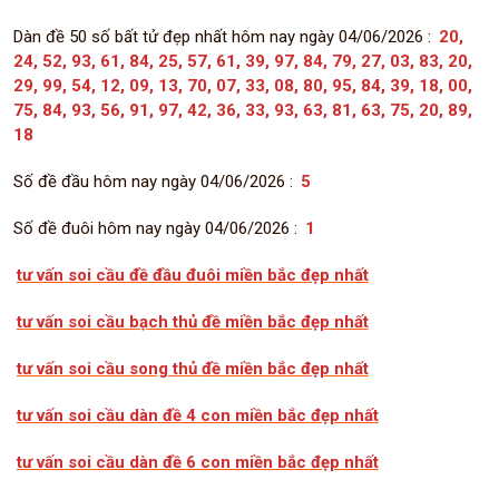
Dàn đề 50 số bất tử đẹp nhất hôm nay ngày 04/06/2026 :
20,
24, 52, 93, 61, 84, 25, 57, 61, 39, 97, 84, 79, 27, 03, 83, 20,
29, 99, 54, 12, 09, 13, 70, 07, 33, 08, 80, 95, 84, 39, 18, 00,
75, 84, 93, 56, 91, 97, 42, 36, 33, 93, 63, 81, 63, 75, 20, 89,
18
Số đề đầu hôm nay ngày 04/06/2026 :
5
Số đề đuôi hôm nay ngày 04/06/2026 :
1
tư vấn soi cầu đề đầu đuôi miền bắc đẹp nhất
tư vấn soi cầu bạch thủ đề miền bắc đẹp nhất
tư vấn soi cầu song thủ đề miền bắc đẹp nhất
tư vấn soi cầu dàn đề 4 con miền bắc đẹp nhất
tư vấn soi cầu dàn đề 6 con miền bắc đẹp nhất