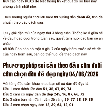
truy cập ngay KQXS để biết thông tin kết quả xổ số bữa nay
chóng vánh nhất nhé.
Theo những người chơi lâu năm thì hướng dẫn
đánh đề
, tính đề
chuẩn theo các cách sau:
lưu ý giải đặc thù của ngày thứ 3 hàng tuần, Thống kê ở giữa sẽ
về đầu hoặc cuối trong tuần sau, quyết tâm nuôi các bạn sẽ ăn
chắc.
tới 80% Báo cáo có mặt ở giải 7 của ngày hôm trước sẽ về đề
của ngày hôm sau, bạn có thể nuôi đề theo cách này.
Phương pháp soi cầu theo đầu câm đuôi
câm chọn dàn đề đẹp ngày 04/06/2026
Với từng đầu câm khác nhau bạn sẽ có
dàn đề đẹp
là.
Đầu 1 câm đánh liền dàn
51
,
35
,
67
,
89
,
74
Đầu 2 câm có ngay
dàn đề đẹp
2
45
,
16
,
87
,
66
,
72
Đầu 3 câm bạn nên đánh
dàn đề
sáng
29
,
77
,
28
,
89
,
85
Đầu 4 câm chọn ngay dàn
12
,
39
,
64
,
12
,
01