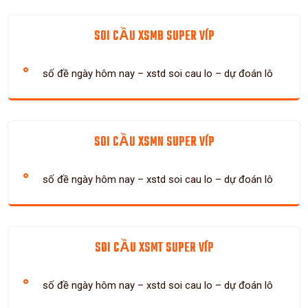
viết
SOI CẦU XSMB SUPER VÍP
số đề ngày hôm nay – xstd soi cau lo – dự đoán lô
SOI CẦU XSMN SUPER VÍP
số đề ngày hôm nay – xstd soi cau lo – dự đoán lô
SOI CẦU XSMT SUPER VÍP
số đề ngày hôm nay – xstd soi cau lo – dự đoán lô