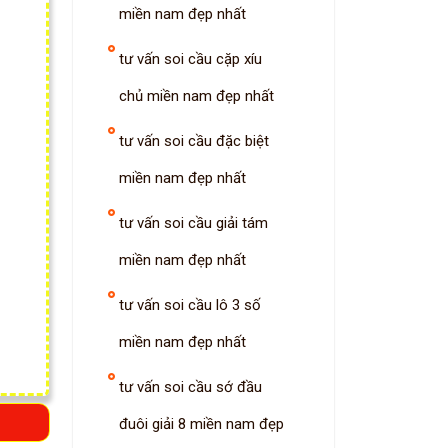
miền nam đẹp nhất
tư vấn soi cầu cặp xíu
chủ miền nam đẹp nhất
tư vấn soi cầu đặc biệt
miền nam đẹp nhất
tư vấn soi cầu giải tám
miền nam đẹp nhất
tư vấn soi cầu lô 3 số
miền nam đẹp nhất
tư vấn soi cầu sớ đầu
đuôi giải 8 miền nam đẹp