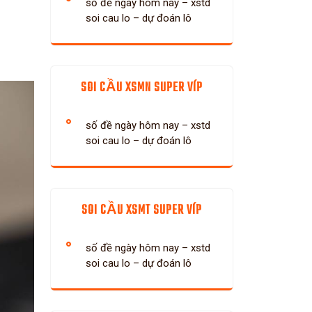
số đề ngày hôm nay – xstd
soi cau lo – dự đoán lô
SOI CẦU XSMN SUPER VÍP
số đề ngày hôm nay – xstd
soi cau lo – dự đoán lô
SOI CẦU XSMT SUPER VÍP
số đề ngày hôm nay – xstd
soi cau lo – dự đoán lô