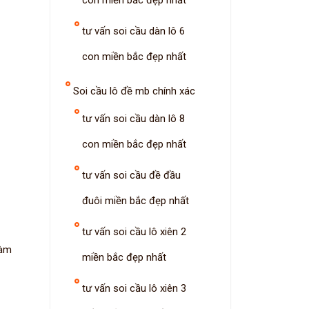
con miền bắc đẹp nhất
tư vấn soi cầu dàn lô 6
con miền bắc đẹp nhất
Soi cầu lô đề mb chính xác
tư vấn soi cầu dàn lô 8
con miền bắc đẹp nhất
tư vấn soi cầu đề đầu
đuôi miền bắc đẹp nhất
tư vấn soi cầu lô xiên 2
làm
miền bắc đẹp nhất
tư vấn soi cầu lô xiên 3