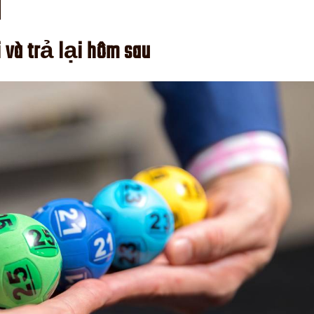
i và trả lại hôm sau