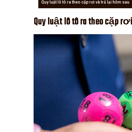
Quy luật lô tô ra theo cặp rơi và trả lại hôm sau
Quy luật lô tô ra theo cặp rơ