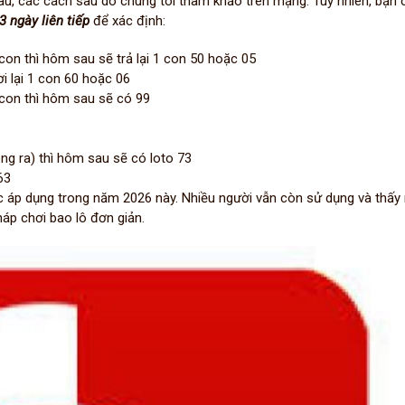
sau, các cách sau do chúng tôi tham khảo trên mạng. Tuy nhiên, bạn
 3 ngày liên tiếp
để xác định:
on thì hôm sau sẽ trả lại 1 con 50 hoặc 05
i lại 1 con 60 hoặc 06
con thì hôm sau sẽ có 99
ng ra) thì hôm sau sẽ có loto 73
63
ợc áp dụng trong năm 2026 này. Nhiều người vẫn còn sử dụng và thấy
p chơi bao lô đơn giản.