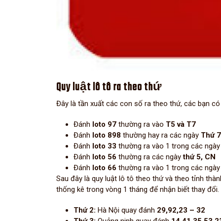
Quy luật lô tô ra theo thứ
Đây là tần xuất các con số ra theo thứ, các bạn có
Đánh
loto 97
thường ra vào
T5 và T7
Đánh
loto 898
thường hay ra các ngày
Thứ 7
Đánh
loto 33
thường ra vào 1 trong các ngà
Đánh
loto 56
thường ra các ngày
thứ 5, CN
Đánh
loto 66
thường ra vào 1 trong các ngà
Sau đây là quy luật lô tô theo thứ và theo tỉnh th
thống kê trong vòng 1 tháng để nhận biết thay đổi.
Thứ 2:
Hà Nội quay đánh
29,92,23 – 32
Thứ 3:
Quảng ninh quay đánh
14,41,35,53,2