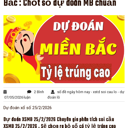
Bắc : Chốt số dự đoán MB chuẩn
2 Bình
số đề ngày hôm nay - xstd soi cau lo - dự
07/05/2026
luận
đoán lô
Dự đoán xổ số 25/2/2026
Dự đoán XSMB 25/2/2026 Chuyên gia phân tích soi cầu
XSMB 25/2/2026 . Sẽ chọn ra bộ số có tỷ lệ trúng cao