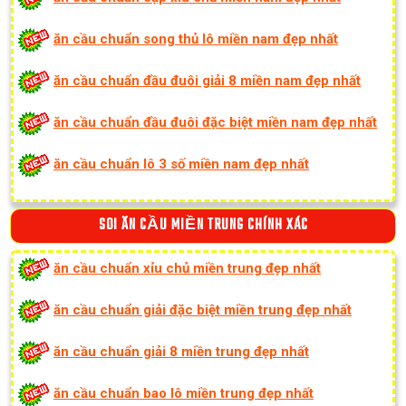
ăn cầu chuẩn song thủ lô miền nam đẹp nhất
ăn cầu chuẩn đầu đuôi giải 8 miền nam đẹp nhất
ăn cầu chuẩn đầu đuôi đặc biệt miền nam đẹp nhất
ăn cầu chuẩn lô 3 số miền nam đẹp nhất
SOI ĂN CẦU MIỀN TRUNG CHÍNH XÁC
ăn cầu chuẩn xỉu chủ miền trung đẹp nhất
ăn cầu chuẩn giải đặc biệt miền trung đẹp nhất
ăn cầu chuẩn giải 8 miền trung đẹp nhất
ăn cầu chuẩn bao lô miền trung đẹp nhất