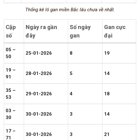
Thống kê lô gan miền Bắc lâu chưa về nhất.
Cặp
Ngày ra gần
Số ngày
Gan cực
số
đây
gan
đại
05 –
25-01-2026
8
19
50
19 –
28-01-2026
5
14
91
35 –
29-01-2026
4
18
53
03 –
30-01-2026
3
14
30
17 –
30-01-2026
3
21
71