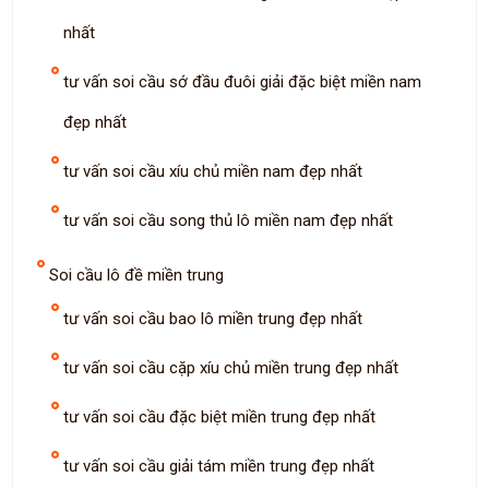
nhất
tư vấn soi cầu sớ đầu đuôi giải đặc biệt miền nam
đẹp nhất
tư vấn soi cầu xíu chủ miền nam đẹp nhất
tư vấn soi cầu song thủ lô miền nam đẹp nhất
Soi cầu lô đề miền trung
tư vấn soi cầu bao lô miền trung đẹp nhất
tư vấn soi cầu cặp xíu chủ miền trung đẹp nhất
tư vấn soi cầu đặc biệt miền trung đẹp nhất
tư vấn soi cầu giải tám miền trung đẹp nhất