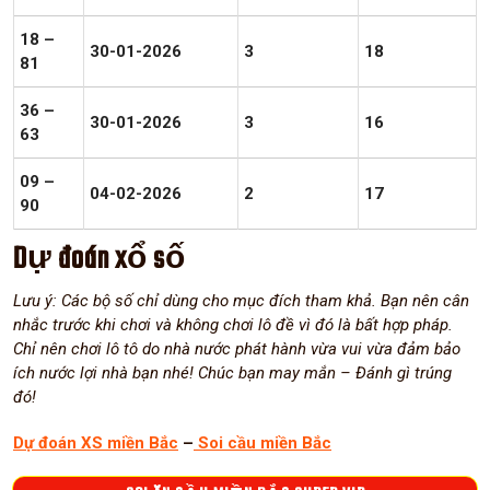
18 –
30-01-2026
3
18
81
36 –
30-01-2026
3
16
63
09 –
04-02-2026
2
17
90
Dự đoán xổ số
Lưu ý: Các bộ số chỉ dùng cho mục đích tham khả. Bạn nên cân
nhắc trước khi chơi và không chơi lô đề vì đó là bất hợp pháp.
Chỉ nên chơi lô tô do nhà nước phát hành vừa vui vừa đảm bảo
ích nước lợi nhà bạn nhé! Chúc bạn may mắn – Đánh gì trúng
đó
!
Dự đoán XS miền Bắc
–
Soi cầu miền Bắc