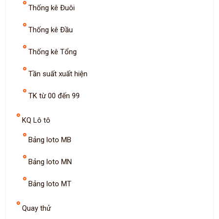
Thống kê Đuôi
Thống kê Đầu
Thống kê Tổng
Tần suất xuất hiện
TK từ 00 đến 99
KQ Lô tô
Bảng loto MB
Bảng loto MN
Bảng loto MT
Quay thử