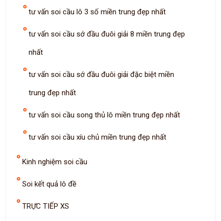
tư vấn soi cầu lô 3 số miền trung đẹp nhất
tư vấn soi cầu sớ đầu đuôi giải 8 miền trung đẹp
nhất
tư vấn soi cầu sớ đầu đuôi giải đặc biệt miền
trung đẹp nhất
tư vấn soi cầu song thủ lô miền trung đẹp nhất
tư vấn soi cầu xíu chủ miền trung đẹp nhất
Kinh nghiệm soi cầu
Soi kết quả lô đề
TRỰC TIẾP XS