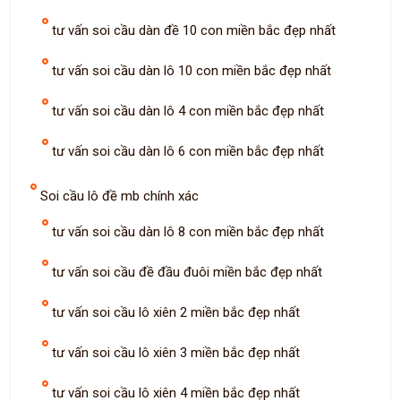
tư vấn soi cầu dàn đề 10 con miền bắc đẹp nhất
tư vấn soi cầu dàn lô 10 con miền bắc đẹp nhất
tư vấn soi cầu dàn lô 4 con miền bắc đẹp nhất
tư vấn soi cầu dàn lô 6 con miền bắc đẹp nhất
Soi cầu lô đề mb chính xác
tư vấn soi cầu dàn lô 8 con miền bắc đẹp nhất
tư vấn soi cầu đề đầu đuôi miền bắc đẹp nhất
tư vấn soi cầu lô xiên 2 miền bắc đẹp nhất
tư vấn soi cầu lô xiên 3 miền bắc đẹp nhất
tư vấn soi cầu lô xiên 4 miền bắc đẹp nhất