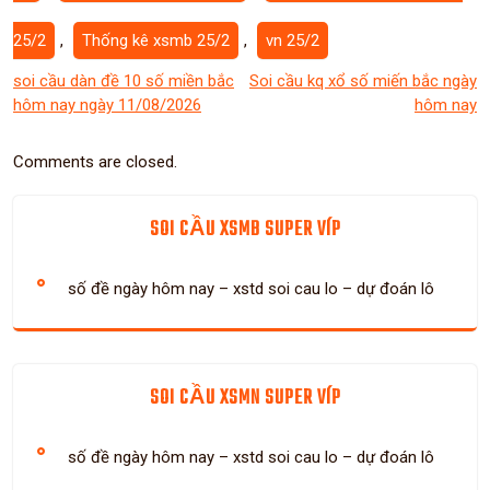
25/2
,
Thống kê xsmb 25/2
,
vn 25/2
Điều
soi cầu dàn đề 10 số miền bắc
Soi cầu kq xổ số miến bắc ngày
hôm nay ngày 11/08/2026
hôm nay
hướng
bài
Comments are closed.
viết
SOI CẦU XSMB SUPER VÍP
số đề ngày hôm nay – xstd soi cau lo – dự đoán lô
SOI CẦU XSMN SUPER VÍP
số đề ngày hôm nay – xstd soi cau lo – dự đoán lô