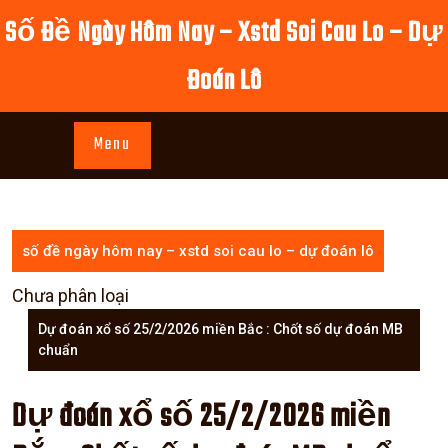
Skip
Số Đề Ngày Hôm Nay – Xstd Soi Cau Lo – Dự
to
content
Đoán Lô
Menu
số đề ngày hôm nay – xstd soi cau lo – dự đoán lô
Chưa phân loại
Dự đoán xổ số 25/2/2026 miền Bắc : Chốt số dự đoán MB
chuẩn
Dự đoán xổ số 25/2/2026 miền