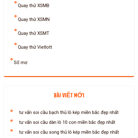
Quay thử XSMB
Quay thử XSMN
Quay thử XSMT
Quay thử Vietlott
Sổ mơ
BÀI VIẾT MỚI
tư vấn soi cầu bạch thủ lô kép miền bắc đẹp nhất
tư vấn soi cầu dàn lô 10 con miền bắc đẹp nhất
tư vấn soi cầu song thủ lô kép miền bắc đẹp nhất