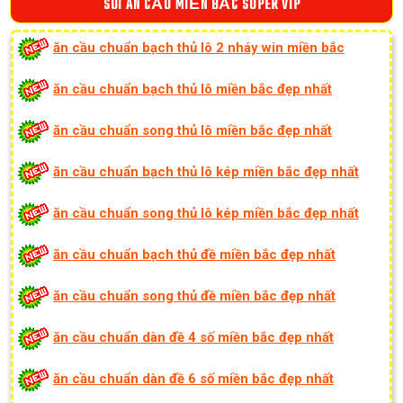
SOI ĂN CẦU MIỀN BẮC SUPER VIP
ăn cầu chuẩn bạch thủ lô 2 nháy win miền bắc
ăn cầu chuẩn bạch thủ lô miền bắc đẹp nhất
ăn cầu chuẩn song thủ lô miền bắc đẹp nhất
ăn cầu chuẩn bạch thủ lô kép miền bắc đẹp nhất
ăn cầu chuẩn song thủ lô kép miền bắc đẹp nhất
ăn cầu chuẩn bạch thủ đề miền bắc đẹp nhất
ăn cầu chuẩn song thủ đề miền bắc đẹp nhất
ăn cầu chuẩn dàn đề 4 số miền bắc đẹp nhất
ăn cầu chuẩn dàn đề 6 số miền bắc đẹp nhất