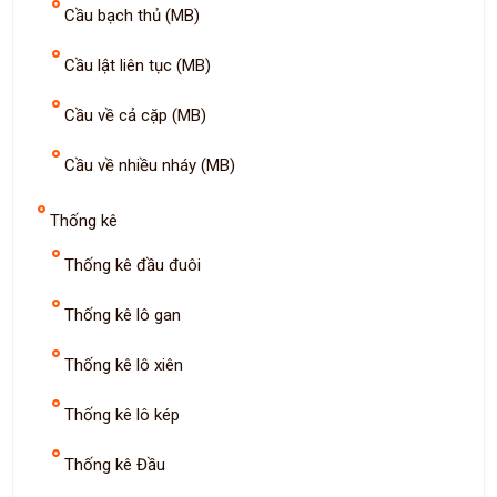
Cầu bạch thủ (MB)
Cầu lật liên tục (MB)
Cầu về cả cặp (MB)
Cầu về nhiều nháy (MB)
Thống kê
Thống kê đầu đuôi
Thống kê lô gan
Thống kê lô xiên
Thống kê lô kép
Thống kê Đầu