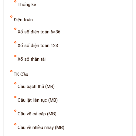
Thống kê
Điện toán
Xổ số điện toán 6×36
Xổ số điện toán 123
Xổ số thần tài
TK Cầu
Cầu bạch thủ (MB)
Cầu lật liên tục (MB)
Cầu về cả cặp (MB)
Cầu về nhiều nháy (MB)