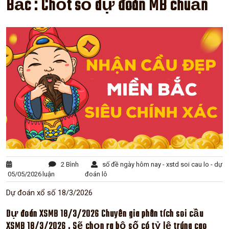
Bắc : Chốt số dự đoán MB chuẩn
2 Bình
số đề ngày hôm nay - xstd soi cau lo - dự
05/05/2026
luận
đoán lô
Dự đoán xổ số 18/3/2026
Dự đoán XSMB 18/3/2026 Chuyên gia phân tích soi cầu
XSMB 18/3/2026 . Sẽ chọn ra bộ số có tỷ lệ trúng cao