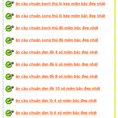
ăn cầu chuẩn bạch thủ lô kép miền bắc đẹp nhất
ăn cầu chuẩn song thủ lô kép miền bắc đẹp nhất
ăn cầu chuẩn bạch thủ đề miền bắc đẹp nhất
ăn cầu chuẩn song thủ đề miền bắc đẹp nhất
ăn cầu chuẩn dàn đề 4 số miền bắc đẹp nhất
ăn cầu chuẩn dàn đề 6 số miền bắc đẹp nhất
ăn cầu chuẩn dàn đề 8 số miền bắc đẹp nhất
ăn cầu chuẩn dàn đề 10 số miền bắc đẹp nhất
ăn cầu chuẩn dàn lô 4 số miền bắc đẹp nhất
ăn cầu chuẩn dàn lô 6 số miền bắc đẹp nhất