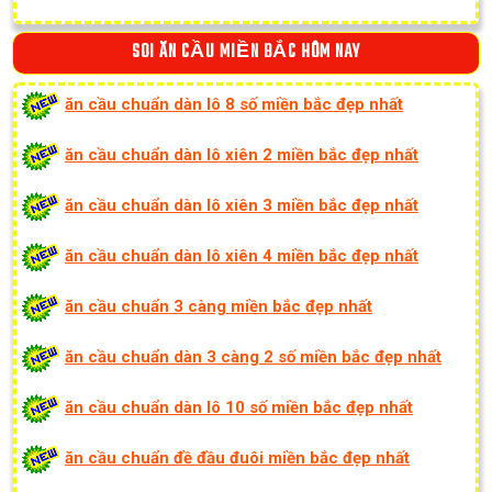
SOI ĂN CẦU MIỀN BẮC HÔM NAY
ăn cầu chuẩn dàn lô 8 số miền bắc đẹp nhất
ăn cầu chuẩn dàn lô xiên 2 miền bắc đẹp nhất
ăn cầu chuẩn dàn lô xiên 3 miền bắc đẹp nhất
ăn cầu chuẩn dàn lô xiên 4 miền bắc đẹp nhất
ăn cầu chuẩn 3 càng miền bắc đẹp nhất
ăn cầu chuẩn dàn 3 càng 2 số miền bắc đẹp nhất
ăn cầu chuẩn dàn lô 10 số miền bắc đẹp nhất
ăn cầu chuẩn đề đầu đuôi miền bắc đẹp nhất