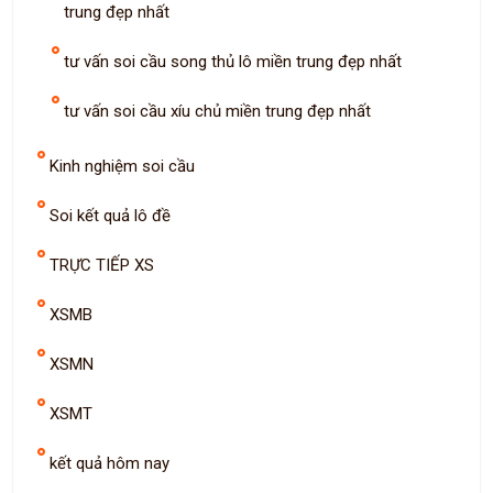
trung đẹp nhất
tư vấn soi cầu song thủ lô miền trung đẹp nhất
tư vấn soi cầu xíu chủ miền trung đẹp nhất
Kinh nghiệm soi cầu
Soi kết quả lô đề
TRỰC TIẾP XS
XSMB
XSMN
XSMT
kết quả hôm nay