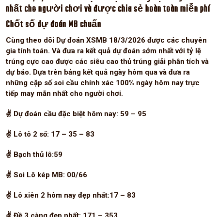
nhất cho người chơi và được chia sẻ hoàn toàn miễn phí
Chốt số dự đoán MB chuẩn
Cùng theo dõi Dự đoán XSMB 18/3/2026 được các chuyên
gia tính toán. Và đưa ra kết quả dự đoán sớm nhất với tỷ lệ
trúng cực cao được các siêu cao thủ trúng giải phân tích và
dự báo. Dựa trên bảng kết quả ngày hôm qua và đưa ra
những cặp số soi cầu chính xác 100% ngày hôm nay trực
tiếp may mắn nhất cho người chơi.
✌ Dự đoán cầu đặc biệt hôm nay:
59 – 95
✌ Lô tô 2 số:
17 – 35 – 83
✌ Bạch thủ lô:
59
✌ Soi Lô kép MB:
00/66
✌ Lô xiên 2 hôm nay đẹp nhất:
17 – 83
✌ Đề 3 càng đẹp nhất:
171 – 353