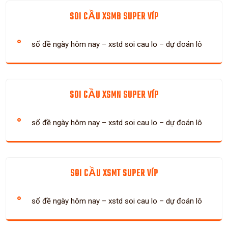
viết
SOI CẦU XSMB SUPER VÍP
số đề ngày hôm nay – xstd soi cau lo – dự đoán lô
SOI CẦU XSMN SUPER VÍP
số đề ngày hôm nay – xstd soi cau lo – dự đoán lô
SOI CẦU XSMT SUPER VÍP
số đề ngày hôm nay – xstd soi cau lo – dự đoán lô