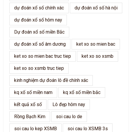
dự đoán xổ số chính xác
dự đoán xổ số hà nội
dự đoán xổ số hôm nay
Dự đoán xổ số miền Bắc
dự đoán xổ số âm dương
ket xo so mien bac
ket xo so mien bac truc tiep
ket xo so xsmb
ket xo so xsmb truc tiep
kinh nghiệm dự đoán lô đề chính xác
kq xố số miền nam
kq xổ số miền bắc
kết quả xổ số
Lô đẹp hôm nay
Rồng Bạch Kim
soi cau lo de
soi cau lo kep XSMB
soi cau lo XSMB 3s