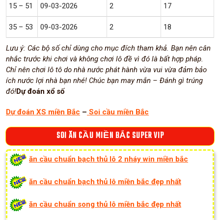
15 – 51
09-03-2026
2
17
35 – 53
09-03-2026
2
18
Lưu ý: Các bộ số chỉ dùng cho mục đích tham khả. Bạn nên cân
nhắc trước khi chơi và không chơi lô đề vì đó là bất hợp pháp.
Chỉ nên chơi lô tô do nhà nước phát hành vừa vui vừa đảm bảo
ích nước lợi nhà bạn nhé! Chúc bạn may mắn – Đánh gì trúng
đó
!
Dự đoán xổ số
Dự đoán XS miền Bắc
–
Soi cầu miền Bắc
SOI ĂN CẦU MIỀN BẮC SUPER VIP
ăn cầu chuẩn bạch thủ lô 2 nháy win miền bắc
ăn cầu chuẩn bạch thủ lô miền bắc đẹp nhất
ăn cầu chuẩn song thủ lô miền bắc đẹp nhất