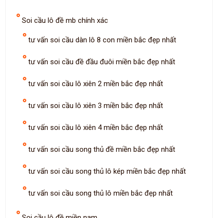
Soi cầu lô đề mb chính xác
tư vấn soi cầu dàn lô 8 con miền bắc đẹp nhất
tư vấn soi cầu đề đầu đuôi miền bắc đẹp nhất
tư vấn soi cầu lô xiên 2 miền bắc đẹp nhất
tư vấn soi cầu lô xiên 3 miền bắc đẹp nhất
tư vấn soi cầu lô xiên 4 miền bắc đẹp nhất
tư vấn soi cầu song thủ đề miền bắc đẹp nhất
tư vấn soi cầu song thủ lô kép miền bắc đẹp nhất
tư vấn soi cầu song thủ lô miền bắc đẹp nhất
Soi cầu lô đề miền nam