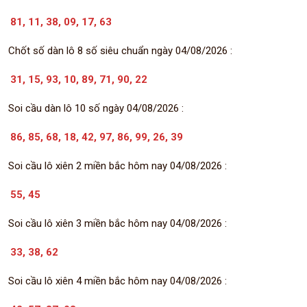
81, 11, 38, 09, 17, 63
Chốt số dàn lô 8 số siêu chuẩn ngày 04/08/2026 :
31, 15, 93, 10, 89, 71, 90, 22
Soi cầu dàn lô 10 số ngày 04/08/2026 :
86, 85, 68, 18, 42, 97, 86, 99, 26, 39
Soi cầu lô xiên 2 miền bắc hôm nay 04/08/2026 :
55, 45
Soi cầu lô xiên 3 miền bắc hôm nay 04/08/2026 :
33, 38, 62
Soi cầu lô xiên 4 miền bắc hôm nay 04/08/2026 :