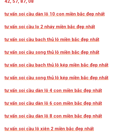
42, 57, 87, 08
tư vấn soi cầu dàn lô 10 con miền bắc đẹp nhất
tư vấn soi cầu lo 2 nháy miền bắc đẹp nhất
tư vấn soi cầu bạch thủ lô miền bắc đẹp nhất
tư vấn soi cầu song thủ lô miền bắc đẹp nhất
tư vấn soi cầu bạch thủ lô kép miền bắc đẹp nhất
tư vấn soi cầu song thủ lô kép miền bắc đẹp nhất
tư vấn soi cầu dàn lô 4 con miền bắc đẹp nhất
tư vấn soi cầu dàn lô 6 con miền bắc đẹp nhất
tư vấn soi cầu dàn lô 8 con miền bắc đẹp nhất
tư vấn soi cầu lô xiên 2 miền bắc đẹp nhất