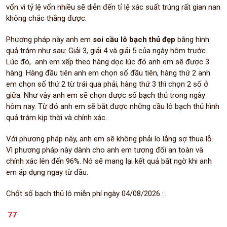
vốn vì tỷ lệ vốn nhiều sẽ diễn đến tỉ lệ xác suất trúng rất gian nan
không chắc thắng được.
Phương pháp này anh em
soi cầu lô bạch thủ đẹp
bằng hình
quả trám như sau: Giải 3, giải 4 và giải 5 của ngày hôm trước.
Lúc đó, anh em xếp theo hàng dọc lúc đó anh em sẽ được 3
hàng. Hàng đầu tiên anh em chọn số đầu tiên, hàng thứ 2 anh
em chọn số thứ 2 từ trái qua phải, hàng thứ 3 thì chọn 2 số ở
giữa. Như vậy anh em sẽ chọn được số bạch thủ trong ngày
hôm nay. Từ đó anh em sẽ bắt được những cầu lô bạch thủ hình
quả trám kịp thời và chính xác.
Với phương pháp này, anh em sẽ không phải lo lắng sợ thua lỗ.
Vì phương pháp này dành cho anh em tương đối an toàn và
chính xác lên đến 96%. Nó sẽ mang lại kết quả bất ngờ khi anh
em áp dụng ngay từ đầu.
Chốt số bạch thủ lô miễn phí ngày 04/08/2026 :
77