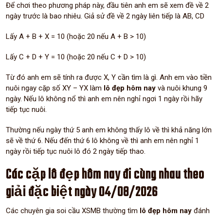
Để chơi theo phương pháp này, đầu tiên anh em sẽ xem đề về 2
ngày trước là bao nhiêu. Giả sử đề về 2 ngày liên tiếp là AB, CD
Lấy A + B + X = 10 (hoặc 20 nếu A + B > 10)
Lấy C + D + Y = 10 (hoặc 20 nếu C + D > 10)
Từ đó anh em sẽ tính ra được X, Y cần tìm là gì. Anh em vào tiền
nuôi ngay cặp số XY – YX làm
lô đẹp hôm nay
và nuôi khung 9
ngày. Nếu lô không nổ thì anh em nên nghỉ ngơi 1 ngày rồi hãy
tiếp tục nuôi.
Thường nếu ngày thứ 5 anh em không thấy lô về thì khả năng lớn
sẽ về thứ 6. Nếu đến thứ 6 lô không về thì anh em nên nghỉ 1
ngày rồi tiếp tục nuôi lô đó 2 ngày tiếp thao.
Các cặp lô đẹp hôm nay đi cùng nhau theo
giải đặc biệt ngày 04/08/2026
Các chuyên gia soi cầu XSMB thường tìm
lô đẹp hôm nay
đánh