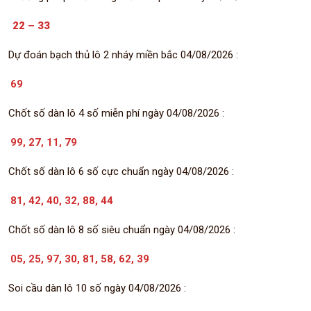
22 – 33
Dự đoán bạch thủ lô 2 nháy miền bắc 04/08/2026 :
69
Chốt số dàn lô 4 số miễn phí ngày 04/08/2026 :
99, 27, 11, 79
Chốt số dàn lô 6 số cực chuẩn ngày 04/08/2026 :
81, 42, 40, 32, 88, 44
Chốt số dàn lô 8 số siêu chuẩn ngày 04/08/2026 :
05, 25, 97, 30, 81, 58, 62, 39
Soi cầu dàn lô 10 số ngày 04/08/2026 :