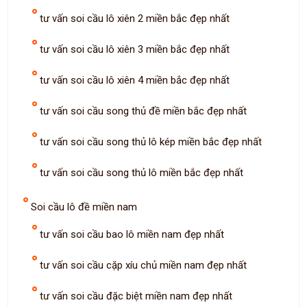
tư vấn soi cầu lô xiên 2 miền bắc đẹp nhất
tư vấn soi cầu lô xiên 3 miền bắc đẹp nhất
tư vấn soi cầu lô xiên 4 miền bắc đẹp nhất
tư vấn soi cầu song thủ đề miền bắc đẹp nhất
tư vấn soi cầu song thủ lô kép miền bắc đẹp nhất
tư vấn soi cầu song thủ lô miền bắc đẹp nhất
Soi cầu lô đề miền nam
tư vấn soi cầu bao lô miền nam đẹp nhất
tư vấn soi cầu cặp xíu chủ miền nam đẹp nhất
tư vấn soi cầu đặc biệt miền nam đẹp nhất