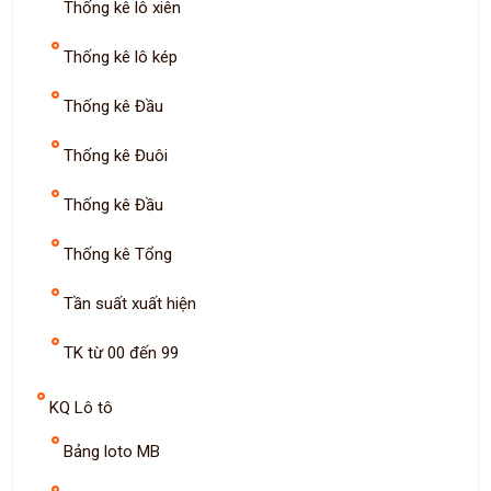
Thống kê lô xiên
Thống kê lô kép
Thống kê Đầu
Thống kê Đuôi
Thống kê Đầu
Thống kê Tổng
Tần suất xuất hiện
TK từ 00 đến 99
KQ Lô tô
Bảng loto MB