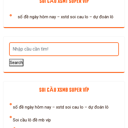
SOI CẦU XSMT SUPER VÍP
số đề ngày hôm nay – xstd soi cau lo – dự đoán lô
Search
SOI CẦU XSMB SUPER VÍP
số đề ngày hôm nay – xstd soi cau lo – dự đoán lô
Soi cầu lô đề mb víp