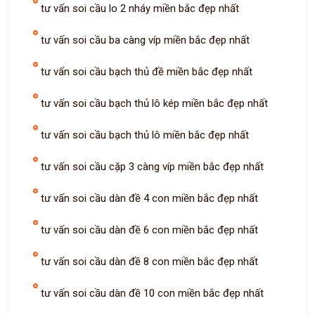
tư vấn soi cầu lo 2 nháy miền bắc đẹp nhất
tư vấn soi cầu ba càng víp miền bắc đẹp nhất
tư vấn soi cầu bạch thủ đề miền bắc đẹp nhất
tư vấn soi cầu bạch thủ lô kép miền bắc đẹp nhất
tư vấn soi cầu bạch thủ lô miền bắc đẹp nhất
tư vấn soi cầu cặp 3 càng víp miền bắc đẹp nhất
tư vấn soi cầu dàn đề 4 con miền bắc đẹp nhất
tư vấn soi cầu dàn đề 6 con miền bắc đẹp nhất
tư vấn soi cầu dàn đề 8 con miền bắc đẹp nhất
tư vấn soi cầu dàn đề 10 con miền bắc đẹp nhất