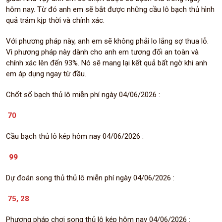
hôm nay. Từ đó anh em sẽ bắt được những cầu lô bạch thủ hình
quả trám kịp thời và chính xác.
Với phương pháp này, anh em sẽ không phải lo lắng sợ thua lỗ.
Vì phương pháp này dành cho anh em tương đối an toàn và
chính xác lên đến 93%. Nó sẽ mang lại kết quả bất ngờ khi anh
em áp dụng ngay từ đầu.
Chốt số bạch thủ lô miễn phí ngày 04/06/2026 :
70
Cầu bạch thủ lô kép hôm nay 04/06/2026 :
99
Dự đoán song thủ thủ lô miễn phí ngày 04/06/2026 :
75, 28
Phương pháp chơi song thủ lô kép hôm nay 04/06/2026 :