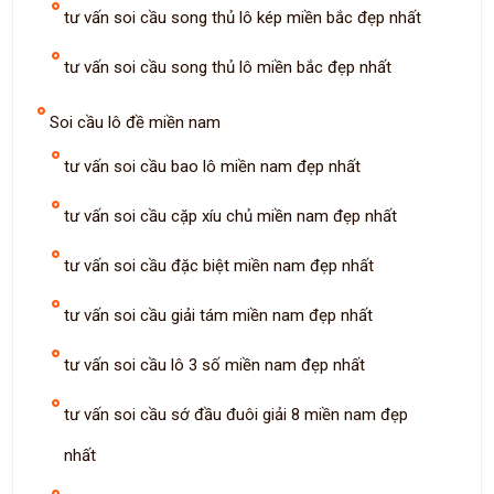
tư vấn soi cầu song thủ lô kép miền bắc đẹp nhất
tư vấn soi cầu song thủ lô miền bắc đẹp nhất
Soi cầu lô đề miền nam
tư vấn soi cầu bao lô miền nam đẹp nhất
tư vấn soi cầu cặp xíu chủ miền nam đẹp nhất
tư vấn soi cầu đặc biệt miền nam đẹp nhất
tư vấn soi cầu giải tám miền nam đẹp nhất
tư vấn soi cầu lô 3 số miền nam đẹp nhất
tư vấn soi cầu sớ đầu đuôi giải 8 miền nam đẹp
nhất