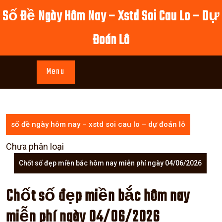
Skip
Số Đề Ngày Hôm Nay – Xstd Soi Cau Lo – Dự
to
content
Đoán Lô
Menu
số đề ngày hôm nay – xstd soi cau lo – dự đoán lô
Chưa phân loại
Chốt số đẹp miền bắc hôm nay miễn phí ngày 04/06/2026
Chốt số đẹp miền bắc hôm nay
miễn phí ngày 04/06/2026