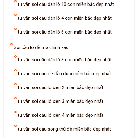
tư vấn soi cầu dàn lô 10 con miền bắc đẹp nhất
tư vấn soi cầu dàn lô 4 con miền bắc đẹp nhất
tư vấn soi cầu dàn lô 6 con miền bắc đẹp nhất
Soi cầu lô đề mb chính xác
tư vấn soi cầu dàn lô 8 con miền bắc đẹp nhất
tư vấn soi cầu đề đầu đuôi miền bắc đẹp nhất
tư vấn soi cầu lô xiên 2 miền bắc đẹp nhất
tư vấn soi cầu lô xiên 3 miền bắc đẹp nhất
tư vấn soi cầu lô xiên 4 miền bắc đẹp nhất
tư vấn soi cầu song thủ đề miền bắc đẹp nhất