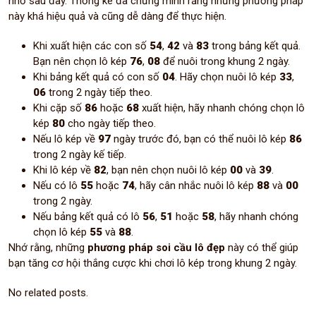
nhớ sau đây. Thống kê đã chứng minh rằng những phương pháp
này khá hiệu quả và cũng dễ dàng để thực hiện.
Khi xuất hiện các con số
54
,
42
và
83
trong bảng kết quả.
Bạn nên chọn lô kép
76
,
08
để nuôi trong khung 2 ngày.
Khi bảng kết quả có con số
04
. Hãy chọn nuôi lô kép
33
,
06
trong 2 ngày tiếp theo.
Khi cặp số
86
hoặc
68
xuất hiện, hãy nhanh chóng chọn lô
kép
80
cho ngày tiếp theo.
Nếu lô kép về
97
ngày trước đó, bạn có thể nuôi lô kép
86
trong 2 ngày kế tiếp.
Khi lô kép về
82
, bạn nên chọn nuôi lô kép
00
và
39
.
Nếu có lô
55
hoặc
74
, hãy cân nhắc nuôi lô kép
88
và
00
trong 2 ngày.
Nếu bảng kết quả có lô
56
,
51
hoặc
58
, hãy nhanh chóng
chọn lô kép
55
và
88
.
Nhớ rằng, những
phương pháp soi cầu lô đẹp
này có thể giúp
bạn tăng cơ hội thắng cược khi chơi lô kép trong khung 2 ngày.
No related posts.