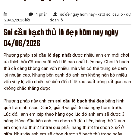
1 phản
số đề ngày hôm nay - xstd soi cau lo - dự
28/02/2026
hồi
đoán lô
Soi cầu bạch thủ lô đẹp hôm nay ngày
04/06/2026
Phương pháp
soi cầu lô đẹp nhất
được nhiều anh em mới chơi
ưa thích bởi độ xác suất có tỉ lệ cao nhất hiện nay. Chơi lô bạch
thủ dễ dàng không cần vốn nhiều, mà vẫn có thể trúng sẽ đem
lợi nhuận cao. Nhưng bên cạnh đó anh em không nên bỏ nhiều
vốn vì tỷ lệ vốn nhiều sẽ diễn đến tỉ lệ xác suất trúng rất gian nan
không chắc thắng được.
Phương pháp này anh em
soi cầu lô bạch thủ đẹp
bằng hình
quả trám như sau: Giải 3, giải 4 và giải 5 của ngày hôm trước.
Lúc đó, anh em xếp theo hàng dọc lúc đó anh em sẽ được 3
hàng. Hàng đầu tiên anh em chọn số đầu tiên, hàng thứ 2 anh
em chọn số thứ 2 từ trái qua phải, hàng thứ 3 thì chọn 2 số ở
giữa. Như vậy anh em sẽ chọn được số bạch thủ trong ngày