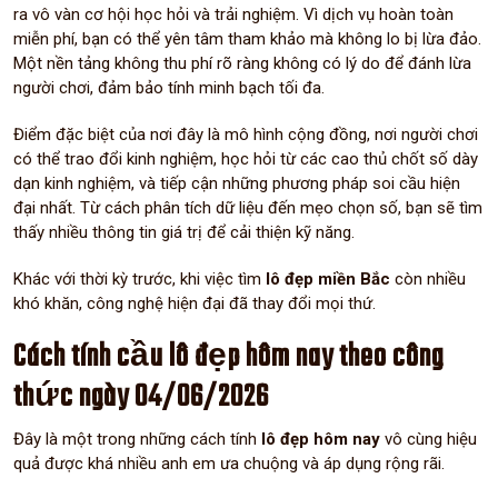
ra vô vàn cơ hội học hỏi và trải nghiệm. Vì dịch vụ hoàn toàn
miễn phí, bạn có thể yên tâm tham khảo mà không lo bị lừa đảo.
Một nền tảng không thu phí rõ ràng không có lý do để đánh lừa
người chơi, đảm bảo tính minh bạch tối đa.
Điểm đặc biệt của nơi đây là mô hình cộng đồng, nơi người chơi
có thể trao đổi kinh nghiệm, học hỏi từ các cao thủ chốt số dày
dạn kinh nghiệm, và tiếp cận những phương pháp soi cầu hiện
đại nhất. Từ cách phân tích dữ liệu đến mẹo chọn số, bạn sẽ tìm
thấy nhiều thông tin giá trị để cải thiện kỹ năng.
Khác với thời kỳ trước, khi việc tìm
lô đẹp miền Bắc
còn nhiều
khó khăn, công nghệ hiện đại đã thay đổi mọi thứ.
Cách tính cầu lô đẹp hôm nay theo công
thức ngày 04/06/2026
Đây là một trong những cách tính
lô đẹp hôm nay
vô cùng hiệu
quả được khá nhiều anh em ưa chuộng và áp dụng rộng rãi.