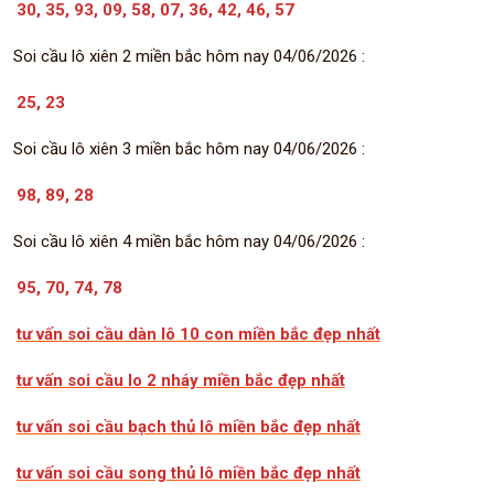
30, 35, 93, 09, 58, 07, 36, 42, 46, 57
Soi cầu lô xiên 2 miền bắc hôm nay 04/06/2026 :
25, 23
Soi cầu lô xiên 3 miền bắc hôm nay 04/06/2026 :
98, 89, 28
Soi cầu lô xiên 4 miền bắc hôm nay 04/06/2026 :
95, 70, 74, 78
tư vấn soi cầu dàn lô 10 con miền bắc đẹp nhất
tư vấn soi cầu lo 2 nháy miền bắc đẹp nhất
tư vấn soi cầu bạch thủ lô miền bắc đẹp nhất
tư vấn soi cầu song thủ lô miền bắc đẹp nhất