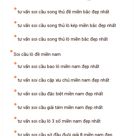
tư vấn soi cầu song thủ đề miền bắc đẹp nhất
tư vấn soi cầu song thủ lô kép miền bắc đẹp nhất
tư vấn soi cầu song thủ lô miền bắc đẹp nhất
Soi cầu lô đề miền nam
tư vấn soi cầu bao lô miền nam đẹp nhất
tư vấn soi cầu cặp xíu chủ miền nam đẹp nhất
tư vấn soi cầu đặc biệt miền nam đẹp nhất
tư vấn soi cầu giải tám miền nam đẹp nhất
tư vấn soi cầu lô 3 số miền nam đẹp nhất
tư vấn soi cầu sớ đầu đuôi giải 8 miền nam đẹp