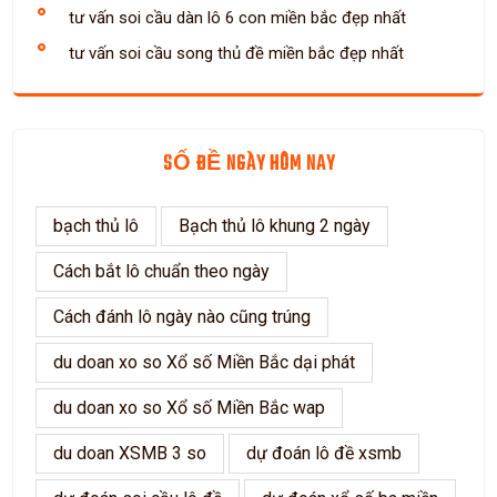
tư vấn soi cầu dàn lô 6 con miền bắc đẹp nhất
tư vấn soi cầu song thủ đề miền bắc đẹp nhất
SỐ ĐỀ NGÀY HÔM NAY
bạch thủ lô
Bạch thủ lô khung 2 ngày
Cách bắt lô chuẩn theo ngày
Cách đánh lô ngày nào cũng trúng
du doan xo so Xổ số Miền Bắc dại phát
du doan xo so Xổ số Miền Bắc wap
du doan XSMB 3 so
dự đoán lô đề xsmb