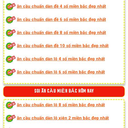
ăn cầu chuẩn dàn đề 4 số miền bắc đẹp nhất
ăn cầu chuẩn dàn đề 6 số miền bắc đẹp nhất
ăn cầu chuẩn dàn đề 8 số miền bắc đẹp nhất
ăn cầu chuẩn dàn đề 10 số miền bắc đẹp nhất
ăn cầu chuẩn dàn lô 4 số miền bắc đẹp nhất
ăn cầu chuẩn dàn lô 6 số miền bắc đẹp nhất
SOI ĂN CẦU MIỀN BẮC HÔM NAY
ăn cầu chuẩn dàn lô 8 số miền bắc đẹp nhất
ăn cầu chuẩn dàn lô xiên 2 miền bắc đẹp nhất