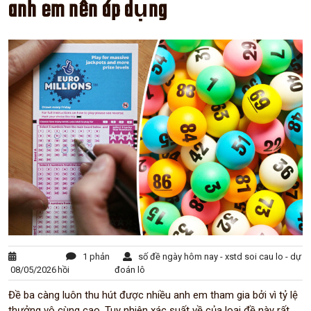
anh em nên áp dụng
1 phản
số đề ngày hôm nay - xstd soi cau lo - dự
08/05/2026
hồi
đoán lô
Đề ba càng luôn thu hút được nhiều anh em tham gia bởi vì tỷ lệ
thưởng vô cùng cao. Tuy nhiên xác suất về của loại đề này rất