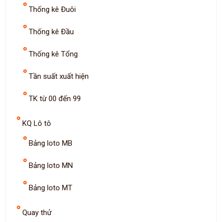
Thống kê Đuôi
Thống kê Đầu
Thống kê Tổng
Tần suất xuất hiện
TK từ 00 đến 99
KQ Lô tô
Bảng loto MB
Bảng loto MN
Bảng loto MT
Quay thử