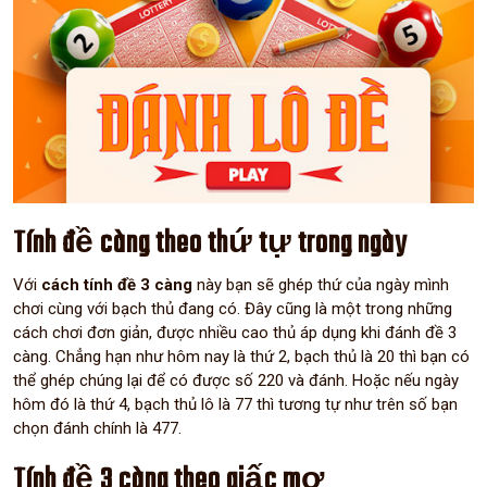
Tính đề càng theo thứ tự trong ngày
Với
cách tính đề 3 càng
này bạn sẽ ghép thứ của ngày mình
chơi cùng với bạch thủ đang có. Đây cũng là một trong những
cách chơi đơn giản, được nhiều cao thủ áp dụng khi đánh đề 3
càng. Chẳng hạn như hôm nay là thứ 2, bạch thủ là 20 thì bạn có
thể ghép chúng lại để có được số 220 và đánh. Hoặc nếu ngày
hôm đó là thứ 4, bạch thủ lô là 77 thì tương tự như trên số bạn
chọn đánh chính là 477.
Tính đề 3 càng theo giấc mơ