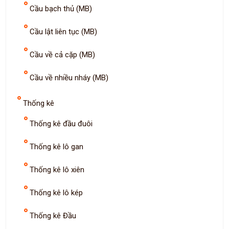
Cầu bạch thủ (MB)
Cầu lật liên tục (MB)
Cầu về cả cặp (MB)
Cầu về nhiều nháy (MB)
Thống kê
Thống kê đầu đuôi
Thống kê lô gan
Thống kê lô xiên
Thống kê lô kép
Thống kê Đầu