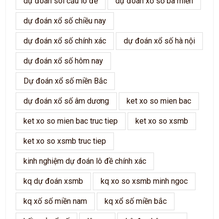
dự đoán soi cầu lô đề
dự đoán xổ số ba miền
dự đoán xổ số chiều nay
dự đoán xổ số chính xác
dự đoán xổ số hà nội
dự đoán xổ số hôm nay
Dự đoán xổ số miền Bắc
dự đoán xổ số âm dương
ket xo so mien bac
ket xo so mien bac truc tiep
ket xo so xsmb
ket xo so xsmb truc tiep
kinh nghiệm dự đoán lô đề chính xác
kq dự đoán xsmb
kq xo so xsmb minh ngoc
kq xố số miền nam
kq xổ số miền bắc